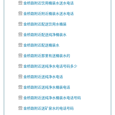
金桥路附近饮用桶装水送水电话
金桥路附近附近桶装水送水电话
金桥路附近配送饮用水桶装
金桥路附近配送纯净桶装水
金桥路附近配送桶装水
金桥路附近那里有送桶装水的
金桥路附近送纯净水电话号码多少
金桥路附近送纯净水电话
金桥路附近送纯净水桶装电话
金桥路附近送纯净水桶装水电话号码
金桥路附近送矿泉水的电话号码