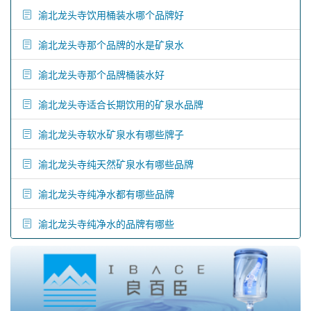
渝北龙头寺饮用桶装水哪个品牌好
渝北龙头寺那个品牌的水是矿泉水
渝北龙头寺那个品牌桶装水好
渝北龙头寺适合长期饮用的矿泉水品牌
渝北龙头寺软水矿泉水有哪些牌子
渝北龙头寺纯天然矿泉水有哪些品牌
渝北龙头寺纯净水都有哪些品牌
渝北龙头寺纯净水的品牌有哪些