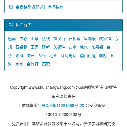
金桥路附近配送纯净桶装水
热门分类
巴南
中心
山景
热线
福良百
石桥铺
鱼嘴景
陶家镇
心
想
石镇我
王家
建新
关哪种
口水
塘水
东泉镇
台
子
来凤
磁器
龙兴
地矿
订购电话
鼎山街道
国际
知
道
水水
金竹订
高职
Copyright www.shuishangwang.com 水商网版权所有 盗版将
追究法律责任
工信部备案：
冀ICP备11021689号-20
公安部备案：
13013102000138号
免责声明：本站资源多数收集于互联网，仅供学习和研究使