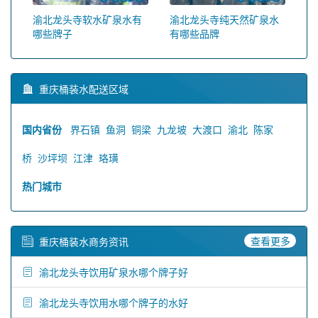
渝北龙头寺软水矿泉水有
渝北龙头寺纯天然矿泉水
哪些牌子
有哪些品牌
重庆桶装水配送区域
国内省份
界石镇
鱼洞
铜梁
九龙坡
大渡口
渝北
陈家
桥
沙坪坝
江津
珞璜
热门城市
查看更多
重庆桶装水商务资讯
渝北龙头寺饮用矿泉水哪个牌子好
渝北龙头寺饮用水哪个牌子的水好