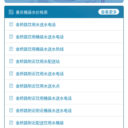
查看更多
重庆桶装水价格表
金桥路饮用水送水电话
金桥路饮用桶装水送水电话
金桥路饮用桶装水送水热线
金桥路附近饮用水配送站
金桥路附近饮用水送水电话
金桥路附近饮用水送水点
金桥路附近饮用桶装水送水电话
金桥路附近附近桶装水送水电话
金桥路附近配送饮用水桶装