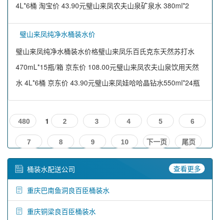
4L*6桶 淘宝价 43.90元璧山来凤农夫山泉矿泉水 380ml*2
璧山来凤纯净水桶装水价
璧山来凤纯净水桶装水价格璧山来凤乐百氏克东天然苏打水
470mL*15瓶/箱 京东价 108.00元璧山来凤农夫山泉饮用天然
水 4L*6桶 京东价 43.90元璧山来凤娃哈哈晶钻水550ml*24瓶
1
480
2
3
4
5
6
7
8
9
10
下一页
尾页
查看更多
桶装水配送公司
重庆巴南鱼洞良百臣桶装水
重庆铜梁良百臣桶装水