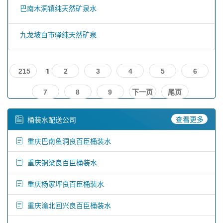
巴南木洞镇纯天然矿泉水
九龙坡白市驿纯天然矿泉
1
215
2
3
4
5
6
7
8
9
下一页
尾页
查看更多
桶装水配送公司
重庆巴南鱼洞良百臣桶装水
重庆铜梁良百臣桶装水
重庆杨家坪良百臣桶装水
重庆渝北回兴良百臣桶装水