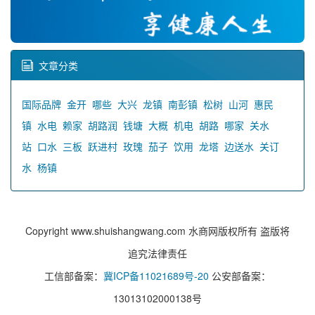
文章分类
国际品牌
金开
哪些
大兴
龙镇
南彭镇
松树
山河
惠民
镇
水电
赖家
胡路润
钱塘
大概
机电
胡路
哪家
关水
站
口水
三板
跃进村
玫瑰
茄子
饮用
龙塔
边送水
关订
水
杨镇
Copyright www.shuishangwang.com 水商网版权所有 盗版将
追究法律责任
工信部备案：
冀ICP备11021689号-20
公安部备案：
13013102000138号