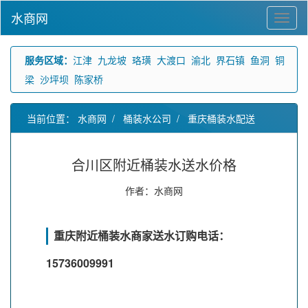
水商网
服务区域：
江津
九龙坡
珞璜
大渡口
渝北
界石镇
鱼洞
铜
梁
沙坪坝
陈家桥
当前位置：
水商网
/
桶装水公司
/
重庆桶装水配送
合川区附近桶装水送水价格
作者：水商网
重庆附近桶装水商家送水订购电话：
15736009991