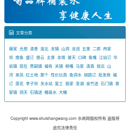
文章分类
唐家
光想
清景
渝北
龙镇
山洞
龙润
五里
二郎
冉家
坝
南鱼
盛订
慈云
主景
龙塔
普天
口碑
鱼嘴
江站订
华
岩镇
现在
贾嗣镇
福有
关镇
柳嘴
马家
清真
就近
山
河
来凤
红土地
那个
性价比高
鱼洞水
胡路订
批发商
福
订
莲花
李子坝
关水站
复工
我家
圣湖
金竹送
石门镇
曾
家镇
洞天
石镇送
桶装水
大桶
Copyright www.shuishangwang.com 水商网版权所有 盗版将
追究法律责任