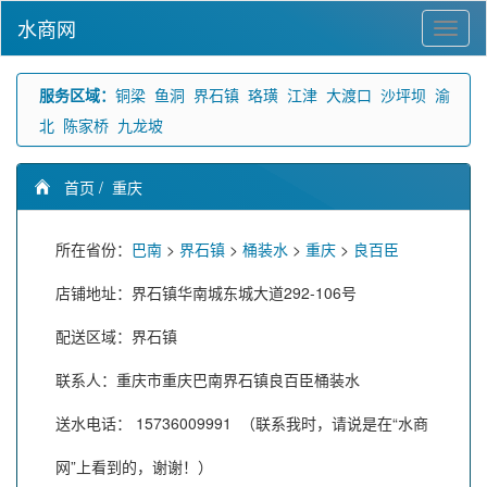
水商网
服务区域：
铜梁
鱼洞
界石镇
珞璜
江津
大渡口
沙坪坝
渝
北
陈家桥
九龙坡
首页
/
重庆
所在省份：
巴南
>
界石镇
>
桶装水
>
重庆
>
良百臣
店铺地址：界石镇华南城东城大道292-106号
配送区域：界石镇
联系人：重庆市重庆巴南界石镇良百臣桶装水
送水电话：
15736009991
（联系我时，请说是在“水商
网”上看到的，谢谢！）