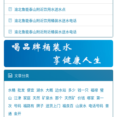
渝北鲁能泰山附近饮用水送水点
渝北鲁能泰山附近饮用桶装水送水电话
渝北鲁能泰山附近附近桶装水送水电话
文章分类
水桶
批发
便宜
湖水
大概
边水站
多少
钱一只
福禄
璧
山
江津
家庭
天然
矿泉水
那个
天然矿
价钱
哪家
第一
次
号码
福路有
牌子
送货上门
福良百
山泉水
电话号码
普
通
金开