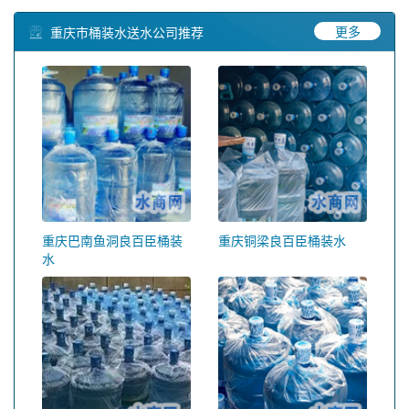
更多
重庆市桶装水送水公司推荐
重庆巴南鱼洞良百臣桶装
重庆铜梁良百臣桶装水
水