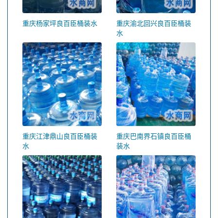
重庆杨家坪良百臣桶装水
重庆渝北回兴良百臣桶装
水
重庆江津鼎山良百臣桶装
重庆巴南界石镇良百臣桶
水
装水