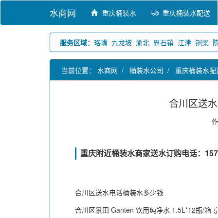
水商网
重庆桶装水
重庆桶装水配送
服务区域：
珞璜
九龙坡
渝北
界石镇
江津
铜梁
当前位置：
水商网
/
桶装水公司
/
重庆桶装水配
合川区送水
重庆附近桶装水商家送水订购电话：15736
合川区送水电话桶装水多少钱
合川区景田 Ganten 饮用纯净水 1.5L*12瓶/箱 