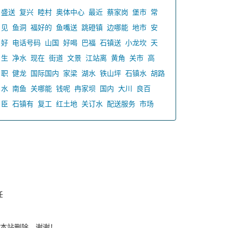
盛送
复兴
睦村
奥体中心
最近
蔡家岗
堡市
常
见
鱼洞
福好的
鱼嘴送
跳磴镇
边哪能
地市
安
好
电话号码
山国
好喝
巴福
石镇送
小龙坎
天
生
净水
现在
街道
文景
江站离
黄角
关市
高
职
健龙
国际国内
家梁
湖水
铁山坪
石镇水
胡路
水
南鱼
关哪能
钱呢
冉家坝
国内
大川
良百
臣
石镇有
复工
红土地
关订水
配送服务
市场
任
本站删除，谢谢！