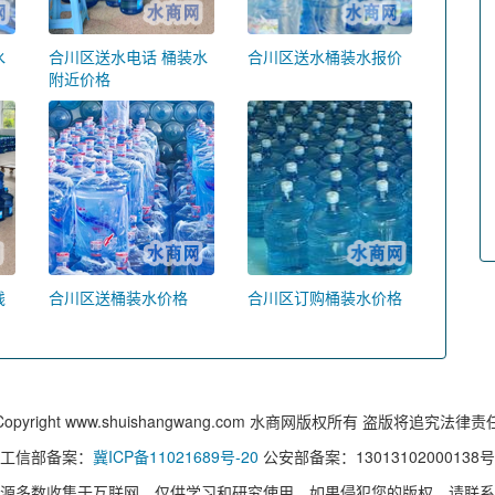
水
合川区送水电话 桶装水
合川区送水桶装水报价
附近价格
钱
合川区送桶装水价格
合川区订购桶装水价格
Copyright www.shuishangwang.com 水商网版权所有 盗版将追究法律责
工信部备案：
冀ICP备11021689号-20
公安部备案：13013102000138号
源多数收集于互联网，仅供学习和研究使用，如果侵犯您的版权，请联系