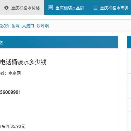
重庆桶装水价格
重庆桶装水品牌
重庆桶装水商务
陈家桥
鱼洞
大渡口
沙坪坝
送
电话桶装水多少钱
作者：水商网
009991
京东价 35.90元