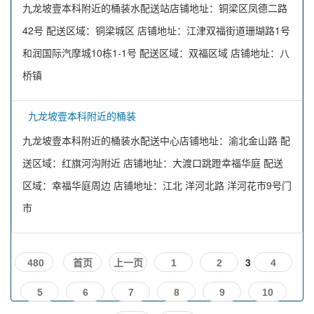
九龙坡壹本科附近的桶装水配送站店铺地址：铜梁区凤德二路
42号 配送区域：铜梁城区 店铺地址：江津双福街道珊瑚路1号
和润国际汽摩城10栋1-1号 配送区域：双福区域 店铺地址：八
桥镇
九龙坡壹本科附近的桶装
九龙坡壹本科附近的桶装水配送中心店铺地址：渝北金山路 配
送区域：红旗河沟附近 店铺地址：大渡口跳蹬幸福华庭 配送
区域：幸福华庭周边 店铺地址：江北 洋河北路 洋河花市9号门
市
3
480
首页
上一页
1
2
4
5
6
7
8
9
10