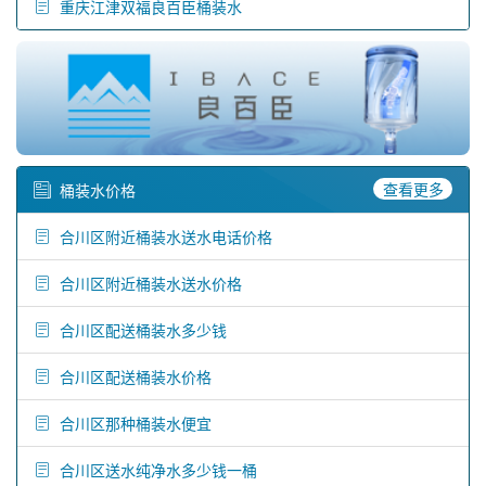
重庆江津双福良百臣桶装水
查看更多
桶装水价格
合川区附近桶装水送水电话价格
合川区附近桶装水送水价格
合川区配送桶装水多少钱
合川区配送桶装水价格
合川区那种桶装水便宜
合川区送水纯净水多少钱一桶