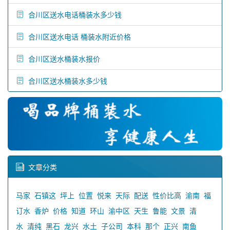
合川区送水电话桶装水多少钱
合川区送水电话 桶装水附近价格
合川区送水桶装水报价
合川区送水桶装水多少钱
文章分类
马家
石镇这
坪上
位置
悦来
天际
配送
性价比高
渝南
福
订水
香炉
价格
知道
环山
渝中区
天生
鲁能
文景
清
水
清纯
黑石
龙兴
水土
子公司
本科
那个
正兴
南鱼