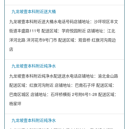
九龙坡壹本科附近送大桶
九龙坡壹本科附近送大桶水电话号码店铺地址：沙坪坝区丰文
街道丰盛路111号 配送区域：学府悦园附近 店铺地址：江北
洋河北路 洋河花市9号门市 配送区域：观音桥 红旗河沟周边
店
九龙坡壹本科附近纯净水
九龙坡壹本科附近纯净水配送送水电话店铺地址：渝北金山路
配送区域：红旗河沟附近 店铺地址：巴南石子坪 配送区域：
巴南区城区 店铺地址：石坪桥横街 2号附6号1-28 配送区域：
杨家坪
九龙坡壹本科附近纯净水