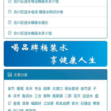
合川区送水电话桶装水多少钱
合川区送水电话 桶装水附近价格
合川区送水桶装水报价
合川区送水桶装水多少钱
文章分类
金竹
璧城
关天
专业
园景
大渡口
地址查询
金竹送
子
本
关市
鱼洞水
三合
那种
南泉镇
二郎
花卉
边送水
盛
订
星城
清景
福路好
江站景
知名品牌
安大
石镇这
赖家
桥
石门镇
蔡家镇