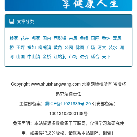
文章分类
赖家
花卉
哪家
国内
西彭镇
来凤
鱼嘴
国际
香炉
双凤
桥
王坪
福如
柳嘴镇
黄角
公园
佛图
广场
清大
装水
洲
湾
山国
中山镇
金桥
江站润
市场
进价
适合
天下
Copyright www.shuishangwang.com 水商网版权所有 盗版将
追究法律责任
工信部备案：
冀ICP备11021689号-20
公安部备案：
13013102000138号
免责声明：本站资源多数收集于互联网，仅供学习和研究使
用，如果侵犯您的版权，请联系本站删除，谢谢！