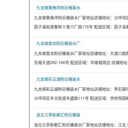
九龙坡黄角坪附近桶装水
九龙坡黄角坪附近桶装水厂家地址店铺地址：沙坪坝区
茄子溪街道春晖十里六厂路176号 配送区域：茄子溪
九龙坡盘龙附近桶装水厂
九龙坡盘龙附近桶装水厂家地址店铺地址：大渡口跳蹬
东城大道292-106号 配送区域：华南城周边 店铺地
九龙坡彩云湖附近桶装水
九龙坡彩云湖附近桶装水厂家地址店铺地址：界石镇华南
沙坪坝区丰文街道丰盛路111号 配送区域：学府悦园
渝北兰亭新都汇附近桶装
渝北兰亭新都汇附近桶装水厂家地址店铺地址：江北 洋