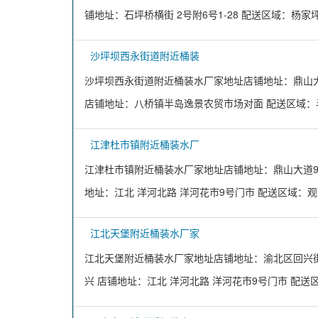
铺地址：石坪桥横街 2号附6号1-28 配送区域：杨家
沙坪坝西永街道附近桶装
沙坪坝西永街道附近桶装水厂家地址店铺地址：鼎山大道
店铺地址：八桥镇半岛逸景农贸市场对面 配送区域：半
江津杜市镇附近桶装水厂
江津杜市镇附近桶装水厂家地址店铺地址：鼎山大道97
地址：江北 洋河北路 洋河花市9号门市 配送区域：
江北天堡附近桶装水厂家
江北天堡附近桶装水厂家地址店铺地址：渝北区回兴街道金
兴 店铺地址：江北 洋河北路 洋河花市9号门市 配送