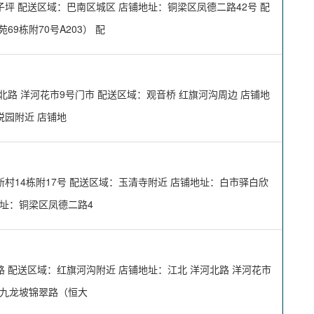
坪 配送区域：巴南区城区 店铺地址：铜梁区凤德二路42号 配
9栋附70号A203） 配
路 洋河花市9号门市 配送区域：观音桥 红旗河沟周边 店铺地
悦园附近 店铺地
村14栋附17号 配送区域：玉清寺附近 店铺地址：白市驿白欣
地址：铜梁区凤德二路4
 配送区域：红旗河沟附近 店铺地址：江北 洋河北路 洋河花市
：九龙坡锦翠路（恒大