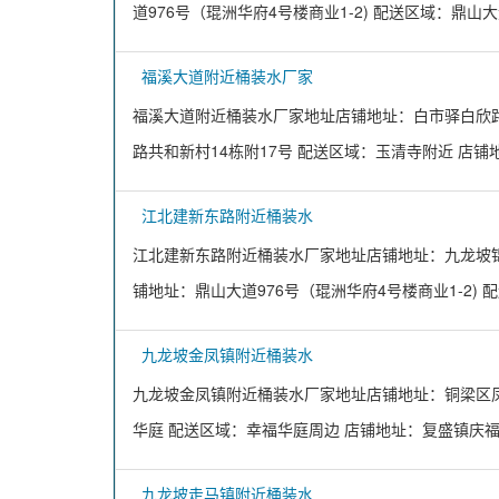
道976号（琨洲华府4号楼商业1-2) 配送区域：鼎山
福溪大道附近桶装水厂家
福溪大道附近桶装水厂家地址店铺地址：白市驿白欣路1
路共和新村14栋附17号 配送区域：玉清寺附近 店铺
江北建新东路附近桶装水
江北建新东路附近桶装水厂家地址店铺地址：九龙坡锦翠
铺地址：鼎山大道976号（琨洲华府4号楼商业1-2)
九龙坡金凤镇附近桶装水
九龙坡金凤镇附近桶装水厂家地址店铺地址：铜梁区凤
华庭 配送区域：幸福华庭周边 店铺地址：复盛镇庆福
九龙坡走马镇附近桶装水