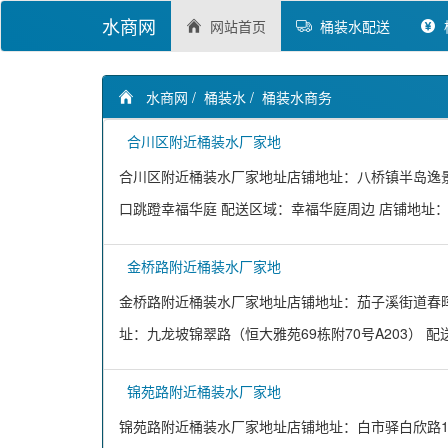
水商网
网站首页
桶装水配送
水商网
/
桶装水
/
桶装水商务
合川区附近桶装水厂家地
合川区附近桶装水厂家地址店铺地址：八桥镇半岛逸景
口跳蹬幸福华庭 配送区域：幸福华庭周边 店铺地址：
金桥路附近桶装水厂家地
金桥路附近桶装水厂家地址店铺地址：茄子溪街道春晖
址：九龙坡锦翠路（恒大雅苑69栋附70号A203） 
锦苑路附近桶装水厂家地
锦苑路附近桶装水厂家地址店铺地址：白市驿白欣路11