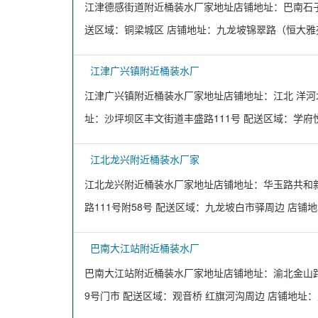
江津德感街道附近桶装水厂家地址店铺地址：巴南石子
送区域：铜梁城区 店铺地址：九龙坡锦翠路（恒大雅苑6
江津广兴镇附近桶装水厂
江津广兴镇附近桶装水厂家地址店铺地址：江北 洋河北
址：沙坪坝区丰文街道丰盛路111号 配送区域：学府
江北龙兴附近桶装水厂家
江北龙兴附近桶装水厂家地址店铺地址：华玉路共和新
路111号附58号 配送区域：九龙坡白市驿周边 店铺
巴南大江站附近桶装水厂
巴南大江站附近桶装水厂家地址店铺地址：渝北金山路
9号门市 配送区域：观音桥 红旗河沟周边 店铺地址