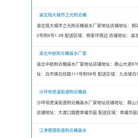
渝北恒大城市之光附近桶
渝北恒大城市之光附近桶装水厂家地址店铺地址：铜梁
2号附6号1-28 配送区域：杨家坪周边 店铺地址：渝
渝北中航附近桶装水厂家
渝北中航附近桶装水厂家地址店铺地址：鼎山大道976
址：白市驿白欣路111号附58号 配送区域：九龙坡白
沙坪坝虎溪街道附近桶装
沙坪坝虎溪街道附近桶装水厂家地址店铺地址：鼎山大道
店铺地址：大渡口跳蹬幸福华庭 配送区域：幸福华庭
江津德感街道附近桶装水