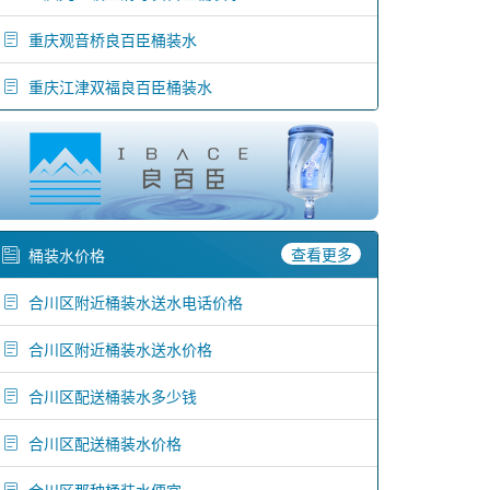
重庆观音桥良百臣桶装水
重庆江津双福良百臣桶装水
查看更多
桶装水价格
合川区附近桶装水送水电话价格
合川区附近桶装水送水价格
合川区配送桶装水多少钱
合川区配送桶装水价格