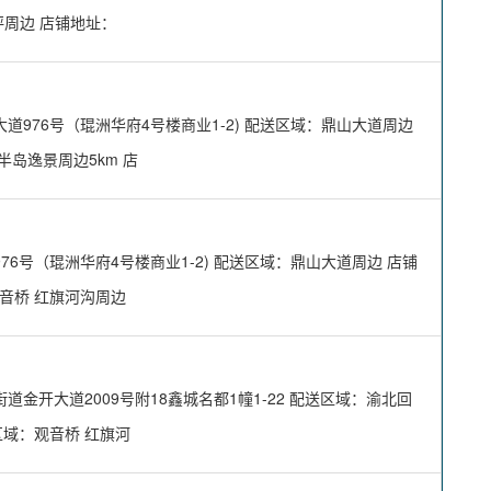
坪周边 店铺地址：
976号（琨洲华府4号楼商业1-2) 配送区域：鼎山大道周边
岛逸景周边5km 店
6号（琨洲华府4号楼商业1-2) 配送区域：鼎山大道周边 店铺
观音桥 红旗河沟周边
开大道2009号附18鑫城名都1幢1-22 配送区域：渝北回
区域：观音桥 红旗河