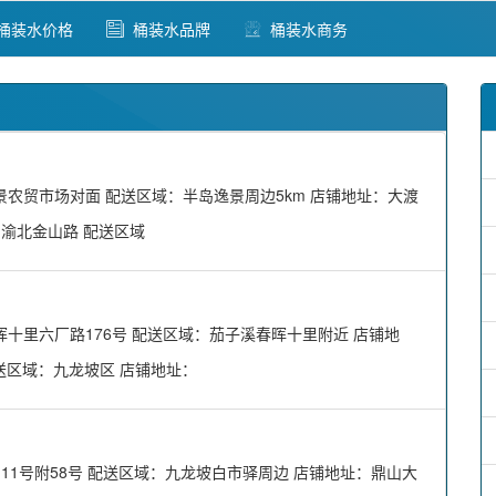
桶装水价格
桶装水品牌
桶装水商务
农贸市场对面 配送区域：半岛逸景周边5km 店铺地址：大渡
渝北金山路 配送区域
十里六厂路176号 配送区域：茄子溪春晖十里附近 店铺地
配送区域：九龙坡区 店铺地址：
1号附58号 配送区域：九龙坡白市驿周边 店铺地址：鼎山大