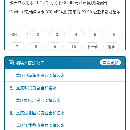
水天然饮用水 1L*12瓶 京东价 89.90元江津夏坝镇景田
Ganten 饮用纯净水 360ml*24瓶 京东价 29.90元江津夏坝镇乐
1
480
2
3
4
5
6
7
8
9
10
下一页
尾页
查看更多
桶装水配送公司
重庆巴南鱼洞良百臣桶装水
重庆铜梁良百臣桶装水
重庆杨家坪良百臣桶装水
重庆渝北回兴良百臣桶装水
重庆江津鼎山良百臣桶装水