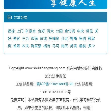
文章分类
福禄
上门
矿泉水
合好
清大
公园
金竹润
中央
常见
关
好
便宜
三合
市面
价钱
鱼嘴景
江北
柳嘴
鱼洞
赖家
桥
普景
农夫
陶家镇
福有
马河
南天
虎溪
桶装
多少
Copyright www.shuishangwang.com 水商网版权所有 盗版将
追究法律责任
工信部备案：
冀ICP备11021689号-20
公安部备案：
13013102000138号
免责声明：本站资源多数收集于互联网，仅供学习和研究使
用，如果侵犯您的版权，请联系本站删除，谢谢！