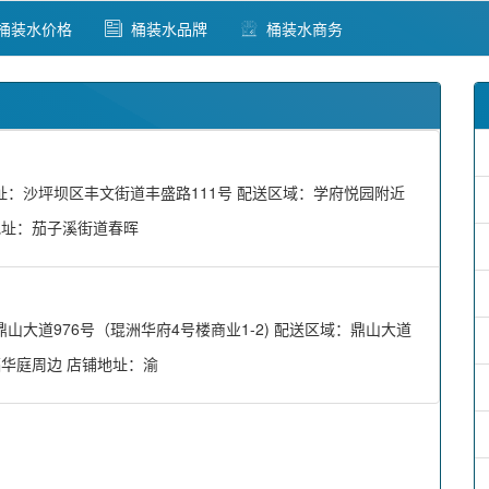
桶装水价格
桶装水品牌
桶装水商务
：沙坪坝区丰文街道丰盛路111号 配送区域：学府悦园附近
地址：茄子溪街道春晖
大道976号（琨洲华府4号楼商业1-2) 配送区域：鼎山大道
福华庭周边 店铺地址：渝