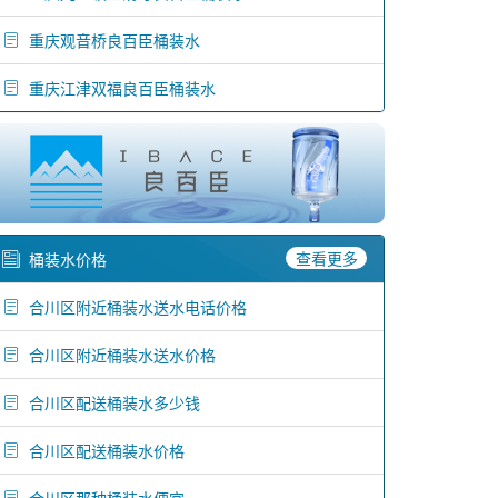
重庆观音桥良百臣桶装水
重庆江津双福良百臣桶装水
查看更多
桶装水价格
合川区附近桶装水送水电话价格
合川区附近桶装水送水价格
合川区配送桶装水多少钱
合川区配送桶装水价格