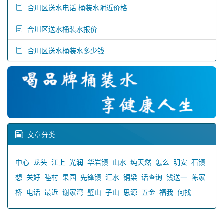
合川区送水电话 桶装水附近价格
合川区送水桶装水报价
合川区送水桶装水多少钱
文章分类
中心
龙头
江上
光润
华岩镇
山水
纯天然
怎么
明安
石镇
想
关好
睦村
果园
先锋镇
汇水
铜梁
话查询
钱送一
陈家
桥
电话
最近
谢家湾
璧山
子山
思源
五金
福我
何找