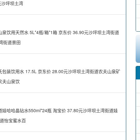
0元沙坪坝土湾
天然水 5L*4瓶/箱*1箱 京东价 36.90元沙坪坝土湾街道
土湾街道景田
饮用水 17.5L 京东价 28.00元沙坪坝土湾街道农夫山泉矿
道农夫山泉饮
晶钻水550ml*24瓶 淘宝价 37.80元沙坪坝土湾街道娃
湾街道怡宝蜜水百