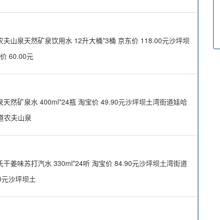
泉天然矿泉饮用水 12升大桶*3桶 京东价 118.00元沙坪坝
 60.00元
泉水 400ml*24瓶 淘宝价 49.90元沙坪坝土湾街道娃哈
街道农夫山泉
苏打汽水 330ml*24听 淘宝价 84.90元沙坪坝土湾街道
30元沙坪坝土