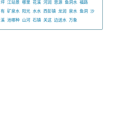
坪
江站景
哪里
花溪
河润
思源
鱼洞水
福路
有
矿泉水
阳光
水水
西彭镇
龙润
泉水
鱼洞
沙
溪
池哪种
山河
石镇
关这
边送水
万象