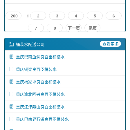
1
200
2
3
4
5
6
7
8
下一页
尾页
查看更多
桶装水配送公司
重庆巴南鱼洞良百臣桶装水
重庆铜梁良百臣桶装水
重庆杨家坪良百臣桶装水
重庆渝北回兴良百臣桶装水
重庆江津鼎山良百臣桶装水
重庆巴南界石镇良百臣桶装水