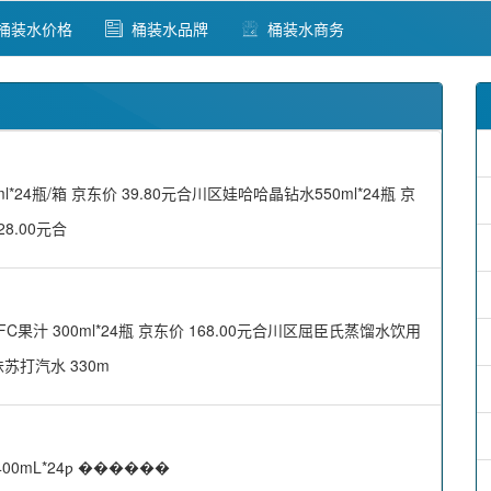
桶装水价格
桶装水品牌
桶装水商务
4瓶/箱 京东价 39.80元合川区娃哈哈晶钻水550ml*24瓶 京
8.00元合
汁 300ml*24瓶 京东价 168.00元合川区屈臣氏蒸馏水饮用
味苏打汽水 330m
mL*24ƿ ������