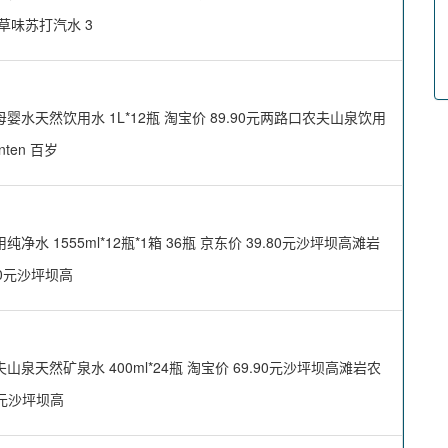
檬草味苏打汽水 3
天然饮用水 1L*12瓶 淘宝价 89.90元两路口农夫山泉饮用
ten 百岁
1555ml*12瓶*1箱 36瓶 京东价 39.80元沙坪坝高滩岩
30元沙坪坝高
然矿泉水 400ml*24瓶 淘宝价 69.90元沙坪坝高滩岩农
0元沙坪坝高