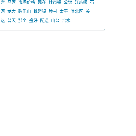
宫
马家
市场价格
现在
杜市镇
公馆
江站哪
石
河
龙大
歌乐山
跳磴镇
睦村
太平
渝北区
关
这
普天
那个
盛好
配送
山公
合水