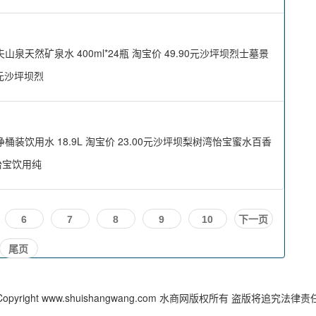
然矿泉水 400ml*24瓶 淘宝价 49.90元沙坪坝烈士墓景
00元沙坪坝烈
饮用水 18.9L 淘宝价 23.00元沙坪坝梨树湾怡宝蜜水百香
湾怡宝饮用纯
6
7
8
9
10
下一页
尾页
Copyright www.shuishangwang.com 水商网版权所有 盗版将追究法律责