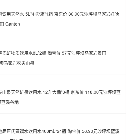
然水 5L*4瓶/箱*1箱 京东价 36.90元沙坪坝马家岩娃哈
 Ganten
矿物质饮用水8L*2桶 淘宝价 57元沙坪坝马家岩景田
元沙坪坝马家岩农夫山泉
天然矿泉饮用水 12升大桶*3桶 京东价 118.00元沙坪坝蓝
坝蓝溪谷地
氏蒸馏水饮用水400mL*24瓶 淘宝价 56.90元沙坪坝蓝溪