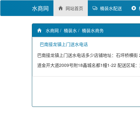
水商网
网站首页
桶装水配送
水商网
/
桶装水
/
桶装水商务
巴南接龙镇上门送水电话
巴南接龙镇上门送水电话多少店铺地址：石坪桥横街 2
道金开大道2009号附18鑫城名都1幢1-22 配送区域