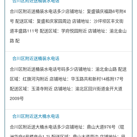
合川区附近送桶装水电话
合川区附近送桶装水电话多少店铺地址：复盛镇庆福路6号附4
号 配送区域：复盛和庆家园周边 店铺地址：沙坪坝区丰文街
道丰盛路111号 配送区域：学府悦园附近 店铺地址：渝北金山
路 配
合川区附近送桶装水电话
合川区附近送桶装水电话号码多少店铺地址：渝北金山路 配送
区域：红旗河沟附近 店铺地址：华玉路共和新村14栋附17号
配送区域：玉清寺附近 店铺地址：渝北区回兴街道金开大道
2009号
合川区附近送大桶水电话
合川区附近送大桶水电话多少店铺地址：鼎山大道976号（琨
洲华府4号楼商业1-2) 配送区域：鼎山大道周边 店铺地址：巴