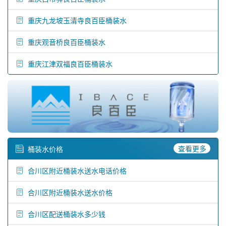
重庆九龙坡玉清寺良百臣桶装水
重庆观音桥良百臣桶装水
重庆江津双福良百臣桶装水
查看更多
桶装水价格
合川区附近桶装水送水电话价格
合川区附近桶装水送水价格
合川区配送桶装水多少钱