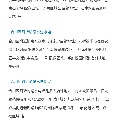
南石子坪 配送区域：巴南区城区 店铺地址：江津双福街道珊
瑚路1号
合川区附近矿泉水送水电
合川区附近矿泉水送水电话多少店铺地址：八桥镇半岛逸景农
贸市场对面 配送区域：半岛逸景周边5km 店铺地址：沙坪坝
区丰文街道丰盛路111号 配送区域：学府悦园附近 店铺地址：
复盛镇
合川区附近的送水电话是
合川区附近的送水电话是多少店铺地址：九龙坡锦翠路（恒大
雅苑69栋附70号A203） 配送区域：九龙坡区 店铺地址：江津
双福街道珊瑚路1号和润国际汽摩城10栋1-1号 配送区域：双
福区域 店