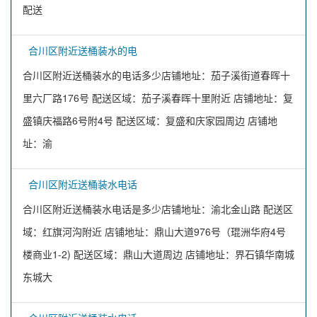
配送
合川区附近送桶装水的电
合川区附近送桶装水的电话多少店铺地址：茄子溪街道春晖十
里六厂路176号 配送区域：茄子溪春晖十里附近 店铺地址：复
盛镇庆福路6号附4号 配送区域：复盛和庆家园周边 店铺地
址：渝
合川区附近送桶装水电话
合川区附近送桶装水电话是多少店铺地址：渝北金山路 配送区
域：红旗河沟附近 店铺地址：鼎山大道976号（琨洲华府4号
楼商业1-2) 配送区域：鼎山大道周边 店铺地址：界石镇华南城
东城大