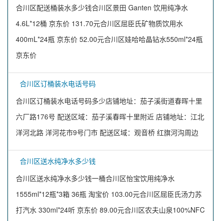
合川区配送桶装水多少钱合川区景田 Ganten 饮用纯净水
4.6L*12桶 京东价 131.70元合川区屈臣氏矿物质饮用水
400mL*24瓶 京东价 52.00元合川区娃哈哈晶钻水550ml*24瓶
京东价
合川区订桶装水电话号码
合川区订桶装水电话号码多少店铺地址：茄子溪街道春晖十里
六厂路176号 配送区域：茄子溪春晖十里附近 店铺地址：江北
洋河北路 洋河花市9号门市 配送区域：观音桥 红旗河沟周边
合川区送水纯净水多少钱
合川区送水纯净水多少钱一桶合川区怡宝饮用纯净水
1555ml*12瓶*3箱 36瓶 淘宝价 103.00元合川区屈臣氏汤力苏
打汽水 330ml*24听 京东价 89.00元合川区农夫山泉100%NFC