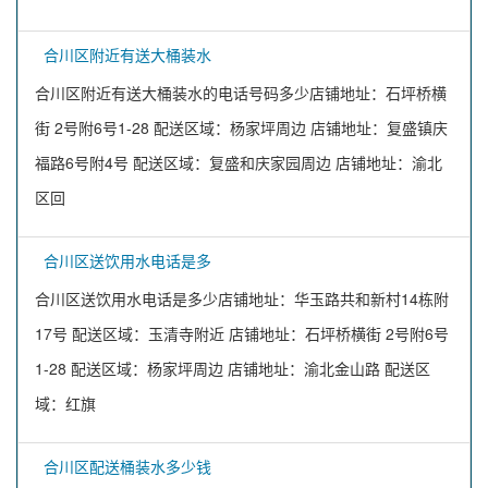
合川区附近有送大桶装水
合川区附近有送大桶装水的电话号码多少店铺地址：石坪桥横
街 2号附6号1-28 配送区域：杨家坪周边 店铺地址：复盛镇庆
福路6号附4号 配送区域：复盛和庆家园周边 店铺地址：渝北
区回
合川区送饮用水电话是多
合川区送饮用水电话是多少店铺地址：华玉路共和新村14栋附
17号 配送区域：玉清寺附近 店铺地址：石坪桥横街 2号附6号
1-28 配送区域：杨家坪周边 店铺地址：渝北金山路 配送区
域：红旗
合川区配送桶装水多少钱