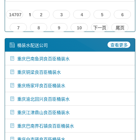
1
14707
2
3
4
5
6
7
8
9
10
下一页
尾页
查看更多
桶装水配送公司
重庆巴南鱼洞良百臣桶装水
重庆铜梁良百臣桶装水
重庆杨家坪良百臣桶装水
重庆渝北回兴良百臣桶装水
重庆江津鼎山良百臣桶装水
重庆巴南界石镇良百臣桶装水
重庆白市驿良百臣桶装水