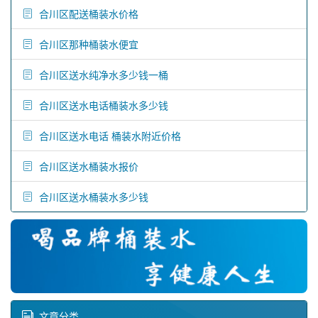
合川区配送桶装水价格
合川区那种桶装水便宜
合川区送水纯净水多少钱一桶
合川区送水电话桶装水多少钱
合川区送水电话 桶装水附近价格
合川区送水桶装水报价
合川区送水桶装水多少钱
文章分类