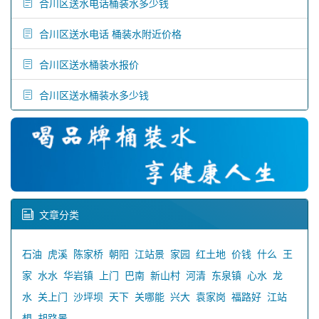
合川区送水电话桶装水多少钱
合川区送水电话 桶装水附近价格
合川区送水桶装水报价
合川区送水桶装水多少钱
文章分类
石油
虎溪
陈家桥
朝阳
江站景
家园
红土地
价钱
什么
王
家
水水
华岩镇
上门
巴南
新山村
河清
东泉镇
心水
龙
水
关上门
沙坪坝
天下
关哪能
兴大
袁家岗
福路好
江站
想
胡路景