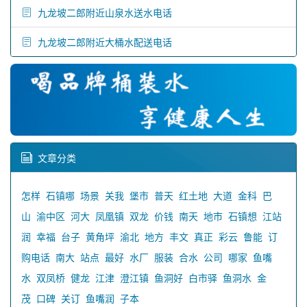
九龙坡二郎附近山泉水送水电话
九龙坡二郎附近大桶水配送电话
文章分类
怎样
石镇哪
场景
关我
堡市
普天
红土地
大道
金科
巴
山
渝中区
河大
凤凰镇
双龙
价钱
南天
地市
石镇想
江站
润
幸福
台子
黄角坪
渝北
地方
丰文
真正
彩云
鲁能
订
购电话
南大
站点
最好
水厂
服装
合水
公司
哪家
鱼嘴
水
双凤桥
健龙
江津
澄江镇
鱼洞好
白市驿
鱼洞水
金
茂
口碑
关订
鱼嘴润
子本