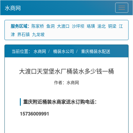
水商网
服务区域：
陈家桥
鱼洞
大渡口
沙坪坝
珞璜
渝北
铜梁
江
津
界石镇
九龙坡
当前位置：
水商网
/
桶装水公司
/
重庆桶装水配送
大渡口天堂堡水厂桶装水多少钱一桶
作者：水商网
重庆附近桶装水商家送水订购电话：
15736009991