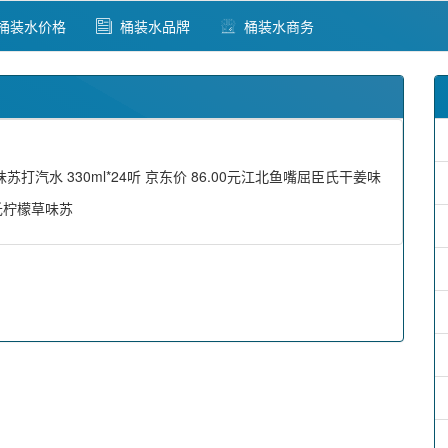
桶装水价格
桶装水品牌
桶装水商务
水 330ml*24听 京东价 86.00元江北鱼嘴屈臣氏干姜味
臣氏柠檬草味苏