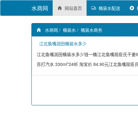
水商网
网站首页
桶装水配送
水商网
/
桶装水
/
桶装水商务
江北鱼嘴润田桶装水多少
江北鱼嘴润田桶装水多少钱一桶江北鱼嘴屈臣氏干姜味苏打汽
苏打汽水 330ml*24听 淘宝价 84.90元江北鱼嘴屈