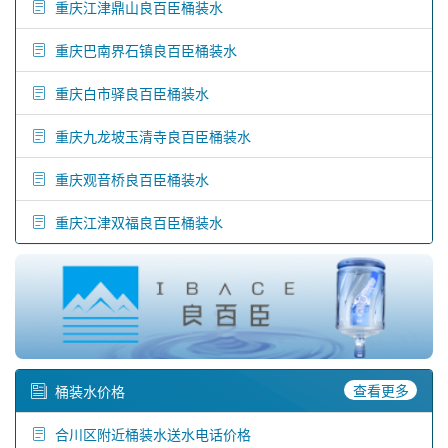
重庆江津鼎山良百臣桶装水
重庆巴南界石镇良百臣桶装水
重庆白市驿良百臣桶装水
重庆九龙坡玉清寺良百臣桶装水
重庆观音桥良百臣桶装水
重庆江津双福良百臣桶装水
查看更多
桶装水价格
合川区附近桶装水送水电话价格