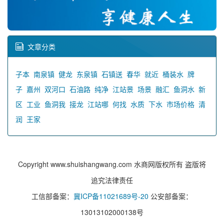
文章分类
子本
南泉镇
健龙
东泉镇
石镇送
春华
就近
桶装水
牌
子
嘉州
双河口
石油路
纯净
江站景
场景
融汇
鱼洞水
新
区
工业
鱼洞我
接龙
江站哪
何找
水质
下水
市场价格
清
润
王家
Copyright www.shuishangwang.com 水商网版权所有 盗版将
追究法律责任
工信部备案：
冀ICP备11021689号-20
公安部备案：
13013102000138号