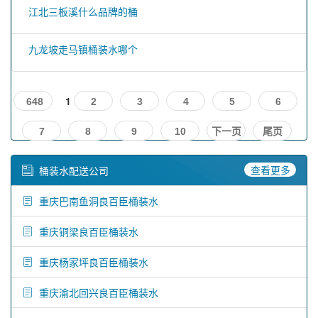
江北三板溪什么品牌的桶
九龙坡走马镇桶装水哪个
1
648
2
3
4
5
6
7
8
9
10
下一页
尾页
查看更多
桶装水配送公司
重庆巴南鱼洞良百臣桶装水
重庆铜梁良百臣桶装水
重庆杨家坪良百臣桶装水
重庆渝北回兴良百臣桶装水