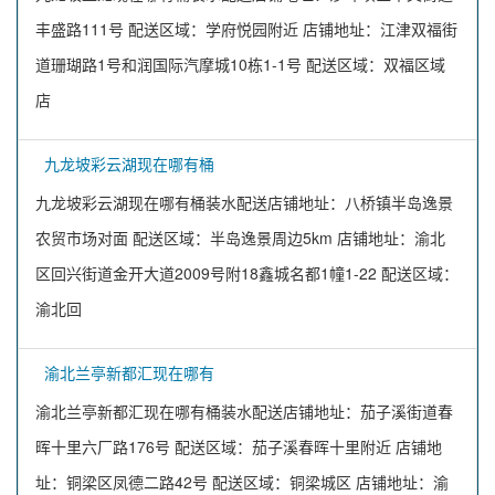
丰盛路111号 配送区域：学府悦园附近 店铺地址：江津双福街
道珊瑚路1号和润国际汽摩城10栋1-1号 配送区域：双福区域
店
九龙坡彩云湖现在哪有桶
九龙坡彩云湖现在哪有桶装水配送店铺地址：八桥镇半岛逸景
农贸市场对面 配送区域：半岛逸景周边5km 店铺地址：渝北
区回兴街道金开大道2009号附18鑫城名都1幢1-22 配送区域：
渝北回
渝北兰亭新都汇现在哪有
渝北兰亭新都汇现在哪有桶装水配送店铺地址：茄子溪街道春
晖十里六厂路176号 配送区域：茄子溪春晖十里附近 店铺地
址：铜梁区凤德二路42号 配送区域：铜梁城区 店铺地址：渝