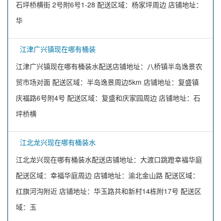
石坪桥横街 2号附6号1-28 配送区域：杨家坪周边 店铺地址：
华
江津广兴镇现在哪有桶装
江津广兴镇现在哪有桶装水配送店铺地址：八桥镇半岛逸景农
贸市场对面 配送区域：半岛逸景周边5km 店铺地址：复盛镇
庆福路6号附4号 配送区域：复盛和庆家园周边 店铺地址：石
坪桥横
江北龙兴现在哪有桶装水
江北龙兴现在哪有桶装水配送店铺地址：大渡口跳蹬幸福华庭
配送区域：幸福华庭周边 店铺地址：渝北金山路 配送区域：
红旗河沟附近 店铺地址：华玉路共和新村14栋附17号 配送区
域：玉