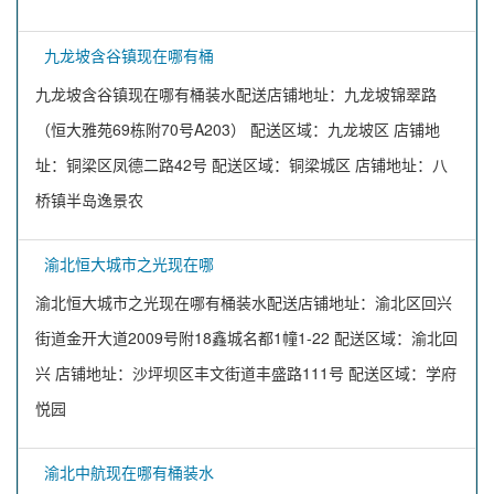
九龙坡含谷镇现在哪有桶
九龙坡含谷镇现在哪有桶装水配送店铺地址：九龙坡锦翠路
（恒大雅苑69栋附70号A203） 配送区域：九龙坡区 店铺地
址：铜梁区凤德二路42号 配送区域：铜梁城区 店铺地址：八
桥镇半岛逸景农
渝北恒大城市之光现在哪
渝北恒大城市之光现在哪有桶装水配送店铺地址：渝北区回兴
街道金开大道2009号附18鑫城名都1幢1-22 配送区域：渝北回
兴 店铺地址：沙坪坝区丰文街道丰盛路111号 配送区域：学府
悦园
渝北中航现在哪有桶装水