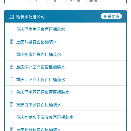
7
8
下一页
尾页
查看更多
桶装水配送公司
重庆巴南鱼洞良百臣桶装水
重庆铜梁良百臣桶装水
重庆杨家坪良百臣桶装水
重庆渝北回兴良百臣桶装水
重庆江津鼎山良百臣桶装水
重庆巴南界石镇良百臣桶装水
重庆白市驿良百臣桶装水
重庆九龙坡玉清寺良百臣桶装水
重庆观音桥良百臣桶装水