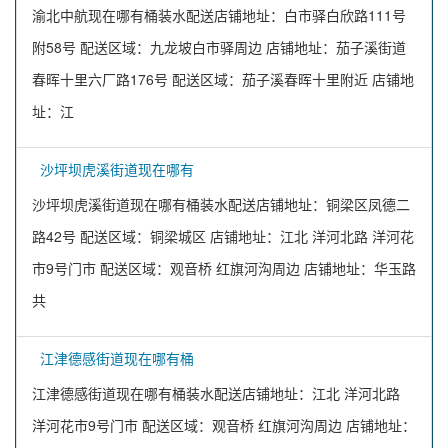
渝北中航现在哪有桶装水配送店铺地址：白市驿白欣路111号
附58号 配送区域：九龙坡白市驿周边 店铺地址：茄子溪街道
春晖十里六厂路176号 配送区域：茄子溪春晖十里附近 店铺地
址：江
沙坪坝虎溪街道现在哪有
沙坪坝虎溪街道现在哪有桶装水配送店铺地址：铜梁区凤德二
路42号 配送区域：铜梁城区 店铺地址：江北 洋河北路 洋河花
市9号门市 配送区域：观音桥 红旗河沟周边 店铺地址：华玉路
共
江津德感街道现在哪有桶
江津德感街道现在哪有桶装水配送店铺地址：江北 洋河北路
洋河花市9号门市 配送区域：观音桥 红旗河沟周边 店铺地址：