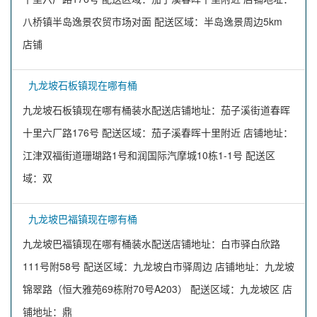
八桥镇半岛逸景农贸市场对面 配送区域：半岛逸景周边5km
店铺
九龙坡石板镇现在哪有桶
九龙坡石板镇现在哪有桶装水配送店铺地址：茄子溪街道春晖
十里六厂路176号 配送区域：茄子溪春晖十里附近 店铺地址：
江津双福街道珊瑚路1号和润国际汽摩城10栋1-1号 配送区
域：双
九龙坡巴福镇现在哪有桶
九龙坡巴福镇现在哪有桶装水配送店铺地址：白市驿白欣路
111号附58号 配送区域：九龙坡白市驿周边 店铺地址：九龙坡
锦翠路（恒大雅苑69栋附70号A203） 配送区域：九龙坡区 店
铺地址：鼎