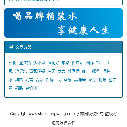
文章分类
松树
澄江镇
沙坪坝
鱼洞好
东路
供应站
国际
镇上
金
凤
边订水
童家溪镇
冲天
龙大
赖家桥
红土
哪些
桶装
水
胡路
九宫
合好
性价比高
圣泉
高滩岩
龙订
朝阳
星寺
镇
福路
金竹送
Copyright www.shuishangwang.com 水商网版权所有 盗版将
追究法律责任