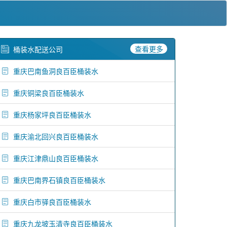
查看更多
桶装水配送公司
重庆巴南鱼洞良百臣桶装水
重庆铜梁良百臣桶装水
重庆杨家坪良百臣桶装水
重庆渝北回兴良百臣桶装水
重庆江津鼎山良百臣桶装水
重庆巴南界石镇良百臣桶装水
重庆白市驿良百臣桶装水
重庆九龙坡玉清寺良百臣桶装水