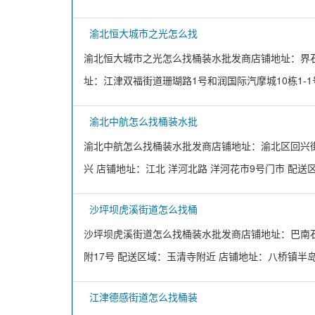
渝北恒大城市之光怎么找
渝北恒大城市之光怎么找桶装水批发商店铺地址：界石镇
址：江津双福街道珊瑚路1号和润国际汽摩城10栋1-1
渝北中航怎么找桶装水批
渝北中航怎么找桶装水批发商店铺地址：渝北区回兴街道金
兴 店铺地址：江北 洋河北路 洋河花市9号门市 配送
沙坪坝虎溪街道怎么找桶
沙坪坝虎溪街道怎么找桶装水批发商店铺地址：巴南石
附17号 配送区域：玉清寺附近 店铺地址：八桥镇半
江津德感街道怎么找桶装