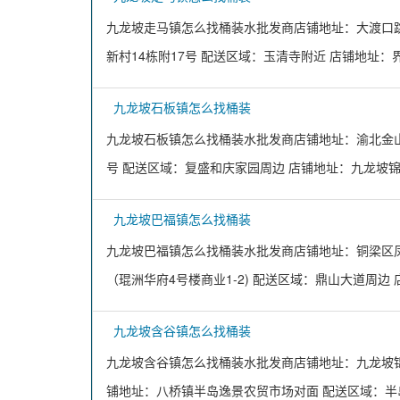
九龙坡走马镇怎么找桶装水批发商店铺地址：大渡口跳
新村14栋附17号 配送区域：玉清寺附近 店铺地址
九龙坡石板镇怎么找桶装
九龙坡石板镇怎么找桶装水批发商店铺地址：渝北金山
号 配送区域：复盛和庆家园周边 店铺地址：九龙坡锦
九龙坡巴福镇怎么找桶装
九龙坡巴福镇怎么找桶装水批发商店铺地址：铜梁区凤德
（琨洲华府4号楼商业1-2) 配送区域：鼎山大道周边
九龙坡含谷镇怎么找桶装
九龙坡含谷镇怎么找桶装水批发商店铺地址：九龙坡锦翠
铺地址：八桥镇半岛逸景农贸市场对面 配送区域：半岛