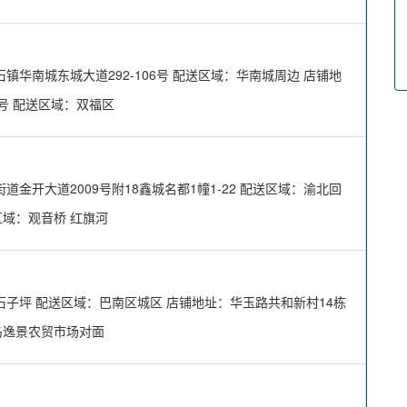
华南城东城大道292-106号 配送区域：华南城周边 店铺地
号 配送区域：双福区
开大道2009号附18鑫城名都1幢1-22 配送区域：渝北回
区域：观音桥 红旗河
子坪 配送区域：巴南区城区 店铺地址：华玉路共和新村14栋
岛逸景农贸市场对面