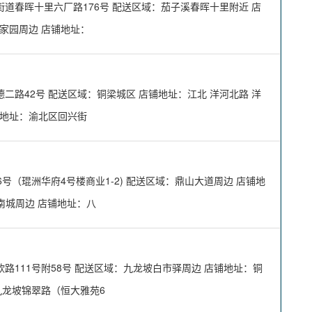
道春晖十里六厂路176号 配送区域：茄子溪春晖十里附近 店
家园周边 店铺地址：
路42号 配送区域：铜梁城区 店铺地址：江北 洋河北路 洋
铺地址：渝北区回兴街
号（琨洲华府4号楼商业1-2) 配送区域：鼎山大道周边 店铺地
华南城周边 店铺地址：八
111号附58号 配送区域：九龙坡白市驿周边 店铺地址：铜
九龙坡锦翠路（恒大雅苑6