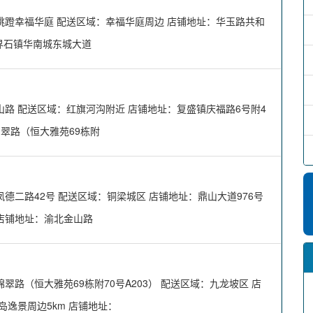
蹬幸福华庭 配送区域：幸福华庭周边 店铺地址：华玉路共和
：界石镇华南城东城大道
路 配送区域：红旗河沟附近 店铺地址：复盛镇庆福路6号附4
翠路（恒大雅苑69栋附
二路42号 配送区域：铜梁城区 店铺地址：鼎山大道976号
 店铺地址：渝北金山路
路（恒大雅苑69栋附70号A203） 配送区域：九龙坡区 店
逸景周边5km 店铺地址：