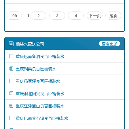
1
99
2
3
4
下一页
尾页
查看更多
桶装水配送公司
重庆巴南鱼洞良百臣桶装水
重庆铜梁良百臣桶装水
重庆杨家坪良百臣桶装水
重庆渝北回兴良百臣桶装水
重庆江津鼎山良百臣桶装水
重庆巴南界石镇良百臣桶装水