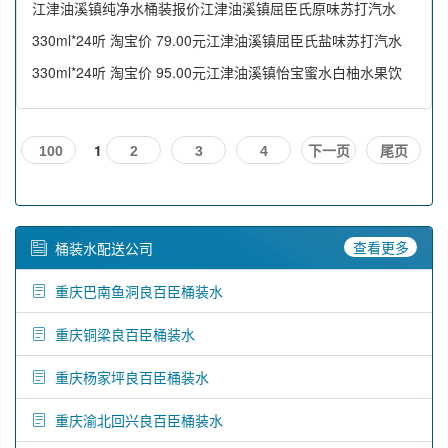
江津油溪镇纯净水桶装报价江津油溪镇屈臣氏原味苏打汽水
330ml*24听 淘宝价 79.00元江津油溪镇屈臣氏盐味苏打汽水
330ml*24听 淘宝价 95.00元江津油溪镇怡宝蜜水白柚水果饮
1
100
2
3
4
下一页
尾页
查看更多
桶装水配送公司
重庆巴南鱼洞良百臣桶装水
重庆铜梁良百臣桶装水
重庆杨家坪良百臣桶装水
重庆渝北回兴良百臣桶装水