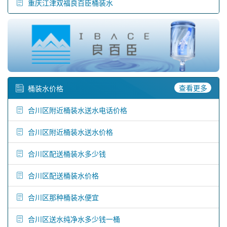
重庆江津双福良百臣桶装水
查看更多
桶装水价格
合川区附近桶装水送水电话价格
合川区附近桶装水送水价格
合川区配送桶装水多少钱
合川区配送桶装水价格
合川区那种桶装水便宜
合川区送水纯净水多少钱一桶