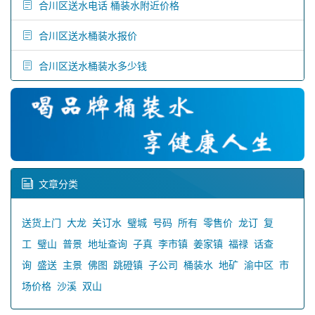
合川区送水电话 桶装水附近价格
合川区送水桶装水报价
合川区送水桶装水多少钱
文章分类
送货上门
大龙
关订水
璧城
号码
所有
零售价
龙订
复
工
璧山
普景
地址查询
子真
李市镇
姜家镇
福禄
话查
询
盛送
主景
佛图
跳磴镇
子公司
桶装水
地矿
渝中区
市
场价格
沙溪
双山