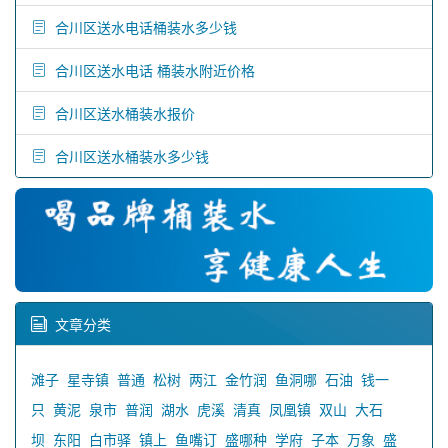
合川区送水电话桶装水多少钱
合川区送水电话 桶装水附近价格
合川区送水桶装水报价
合川区送水桶装水多少钱
文章分类
滩子
星寺镇
普通
松树
两江
金竹润
鱼洞哪
石油
钱一
只
黄泥
泉市
普润
湖水
虎溪
清真
凤凰镇
双山
大石
坝
东阳
白市驿
镇上
鱼嘴订
盛哪种
学府
子本
万象
盛