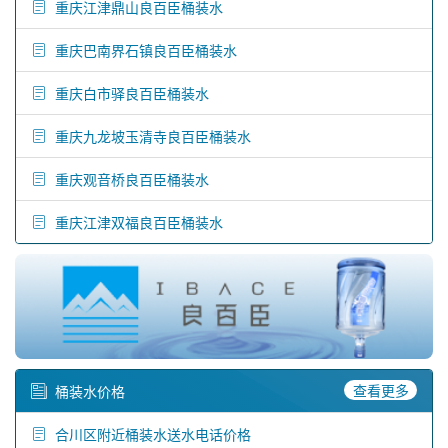
重庆江津鼎山良百臣桶装水
重庆巴南界石镇良百臣桶装水
重庆白市驿良百臣桶装水
重庆九龙坡玉清寺良百臣桶装水
重庆观音桥良百臣桶装水
重庆江津双福良百臣桶装水
查看更多
桶装水价格
合川区附近桶装水送水电话价格