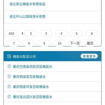
渝北翠云桶装水有那些品
渝北环山公园纯净水有那
1
432
2
3
4
5
6
7
8
9
10
下一页
尾页
查看更多
桶装水配送公司
重庆巴南鱼洞良百臣桶装水
重庆铜梁良百臣桶装水
重庆杨家坪良百臣桶装水
重庆渝北回兴良百臣桶装水