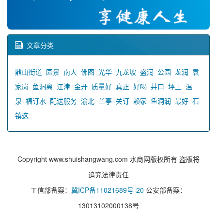
文章分类
鼎山街道
园景
南大
佛图
光华
九龙坡
盛润
公园
龙润
袁
家岗
鱼洞离
江津
金开
质量好
真正
好喝
井口
坪上
温
泉
福订水
配送服务
渝北
兰亭
关订
赖家
鱼洞润
最好
石
镇这
Copyright www.shuishangwang.com 水商网版权所有 盗版将
追究法律责任
工信部备案：
冀ICP备11021689号-20
公安部备案：
13013102000138号