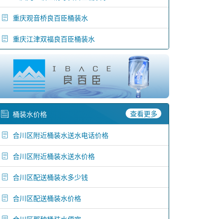
重庆观音桥良百臣桶装水
重庆江津双福良百臣桶装水
查看更多
桶装水价格
合川区附近桶装水送水电话价格
合川区附近桶装水送水价格
合川区配送桶装水多少钱
合川区配送桶装水价格