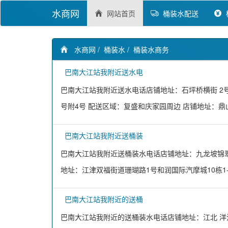
水商网
网站首页
桶装水配送
水商网
/
桶装水
/
桶装水商务
巴南大江站我附近送水电
巴南大江站我附近送水电话店铺地址：石坪桥横街 2号
号附4号 配送区域：复盛和庆家园周边 店铺地址：鼎
巴南大江站我附近送桶装
巴南大江站我附近送桶装水电话店铺地址：九龙坡锦翠路
地址：江津双福街道珊瑚路1号和润国际汽摩城10栋1
巴南大江站我附近的送桶
巴南大江站我附近的送桶装水电话店铺地址：江北 洋河