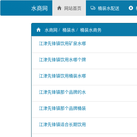
水商网
网站首页
桶装水配送
水商网
/
桶装水
/
桶装水商务
江津先锋镇饮用矿泉水哪
江津先锋镇饮用水哪个牌
江津先锋镇饮用桶装水哪
江津先锋镇那个品牌的水
江津先锋镇那个品牌桶装
江津先锋镇适合长期饮用