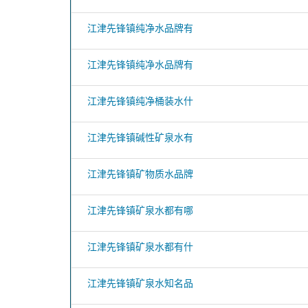
江津先锋镇纯净水品牌有
江津先锋镇纯净水品牌有
江津先锋镇纯净桶装水什
江津先锋镇碱性矿泉水有
江津先锋镇矿物质水品牌
江津先锋镇矿泉水都有哪
江津先锋镇矿泉水都有什
江津先锋镇矿泉水知名品