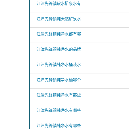
江津先锋镇软水矿泉水有
江津先锋镇纯天然矿泉水
江津先锋镇纯净水都有哪
江津先锋镇纯净水的品牌
江津先锋镇纯净水桶装水
江津先锋镇纯净水桶哪个
江津先锋镇纯净水有那些
江津先锋镇纯净水有哪些
江津先锋镇纯净水有哪些