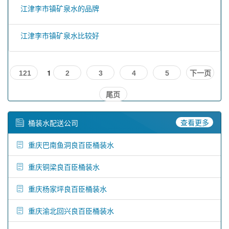
江津李市镇矿泉水的品牌
江津李市镇矿泉水比较好
1
121
2
3
4
5
下一页
尾页
查看更多
桶装水配送公司
重庆巴南鱼洞良百臣桶装水
重庆铜梁良百臣桶装水
重庆杨家坪良百臣桶装水
重庆渝北回兴良百臣桶装水