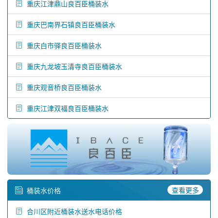
重庆江津鼎山良百臣桶装水
重庆巴南界石镇良百臣桶装水
重庆白市驿良百臣桶装水
重庆九龙坡玉清寺良百臣桶装水
重庆观音桥良百臣桶装水
重庆江津双福良百臣桶装水
查看更多
桶装水价格
合川区附近桶装水送水电话价格