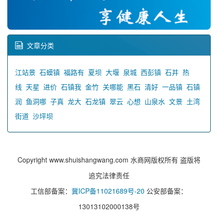
文章分类
江站景
石蟆镇
福路有
夏坝
大堰
泉城
西彭镇
石井
热
线
天星
进价
石镇我
金竹
关哪能
黑石
清好
一品镇
石镇
润
鱼洞哪
子真
龙大
石龙镇
翠云
心想
山泉水
文景
土湾
街道
沙坪坝
Copyright www.shuishangwang.com 水商网版权所有 盗版将
追究法律责任
工信部备案：
冀ICP备11021689号-20
公安部备案：
13013102000138号