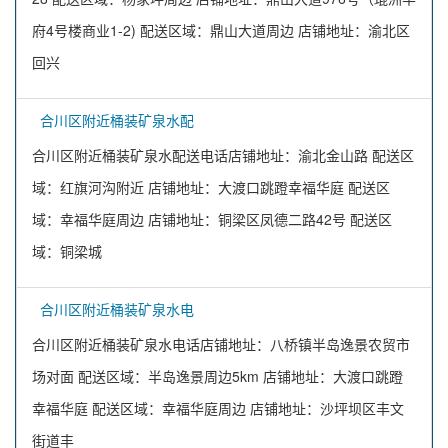
府4号楼商业1-2) 配送区域：鼎山大道周边 店铺地址：渝北区
回兴
合川区附近桶装矿泉水配
合川区附近桶装矿泉水配送电话店铺地址：渝北金山路 配送区
域：红旗河沟附近 店铺地址：大渡口跳蹬幸福华庭 配送区
域：幸福华庭周边 店铺地址：铜梁区凤德二路42号 配送区
域：铜梁城
合川区附近桶装矿泉水电
合川区附近桶装矿泉水电话店铺地址：八桥镇半岛逸景农贸市
场对面 配送区域：半岛逸景周边5km 店铺地址：大渡口跳蹬
幸福华庭 配送区域：幸福华庭周边 店铺地址：沙坪坝区丰文
街道丰