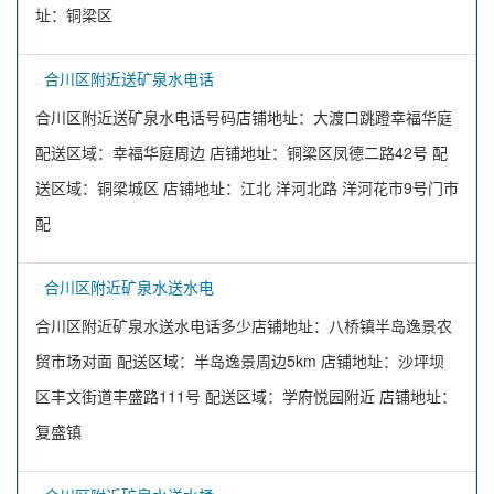
址：铜梁区
合川区附近送矿泉水电话
合川区附近送矿泉水电话号码店铺地址：大渡口跳蹬幸福华庭
配送区域：幸福华庭周边 店铺地址：铜梁区凤德二路42号 配
送区域：铜梁城区 店铺地址：江北 洋河北路 洋河花市9号门市
配
合川区附近矿泉水送水电
合川区附近矿泉水送水电话多少店铺地址：八桥镇半岛逸景农
贸市场对面 配送区域：半岛逸景周边5km 店铺地址：沙坪坝
区丰文街道丰盛路111号 配送区域：学府悦园附近 店铺地址：
复盛镇