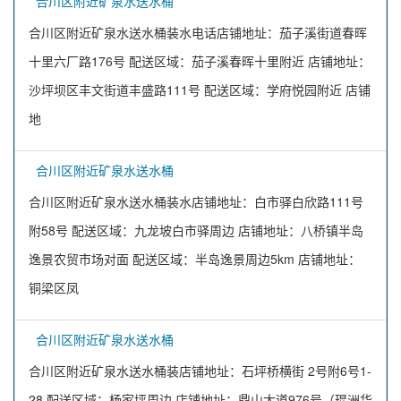
合川区附近矿泉水送水桶
合川区附近矿泉水送水桶装水电话店铺地址：茄子溪街道春晖
十里六厂路176号 配送区域：茄子溪春晖十里附近 店铺地址：
沙坪坝区丰文街道丰盛路111号 配送区域：学府悦园附近 店铺
地
合川区附近矿泉水送水桶
合川区附近矿泉水送水桶装水店铺地址：白市驿白欣路111号
附58号 配送区域：九龙坡白市驿周边 店铺地址：八桥镇半岛
逸景农贸市场对面 配送区域：半岛逸景周边5km 店铺地址：
铜梁区凤
合川区附近矿泉水送水桶
合川区附近矿泉水送水桶装店铺地址：石坪桥横街 2号附6号1-
28 配送区域：杨家坪周边 店铺地址：鼎山大道976号（琨洲华