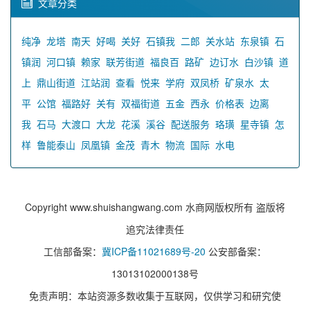
文章分类
纯净
龙塔
南天
好喝
关好
石镇我
二郎
关水站
东泉镇
石
镇润
河口镇
赖家
联芳街道
福良百
路矿
边订水
白沙镇
道
上
鼎山街道
江站润
查看
悦来
学府
双凤桥
矿泉水
太
平
公馆
福路好
关有
双福街道
五金
西永
价格表
边离
我
石马
大渡口
大龙
花溪
溪谷
配送服务
珞璜
星寺镇
怎
样
鲁能泰山
凤凰镇
金茂
青木
物流
国际
水电
Copyright www.shuishangwang.com 水商网版权所有 盗版将
追究法律责任
工信部备案：
冀ICP备11021689号-20
公安部备案：
13013102000138号
免责声明：本站资源多数收集于互联网，仅供学习和研究使