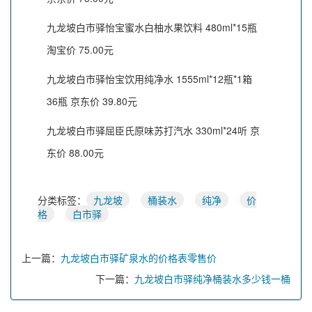
九龙坡白市驿怡宝蜜水白柚水果饮料 480ml*15瓶
淘宝价 75.00元
九龙坡白市驿怡宝饮用纯净水 1555ml*12瓶*1箱
36瓶 京东价 39.80元
九龙坡白市驿屈臣氏原味苏打汽水 330ml*24听 京
东价 88.00元
分类标签：
九龙坡
桶装水
纯净
价
格
白市驿
上一篇：
九龙坡白市驿矿泉水的价格表零售价
下一篇：
九龙坡白市驿纯净桶装水多少钱一桶