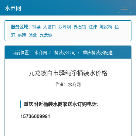
水商网
服务区域：
铜梁
大渡口
沙坪坝
界石镇
江津
陈家桥
鱼
洞
珞璜
渝北
九龙坡
当前位置：
水商网
/
桶装水公司
/
重庆桶装水配送
九龙坡白市驿纯净桶装水价格
作者：水商网
重庆附近桶装水商家送水订购电话：
15736009991