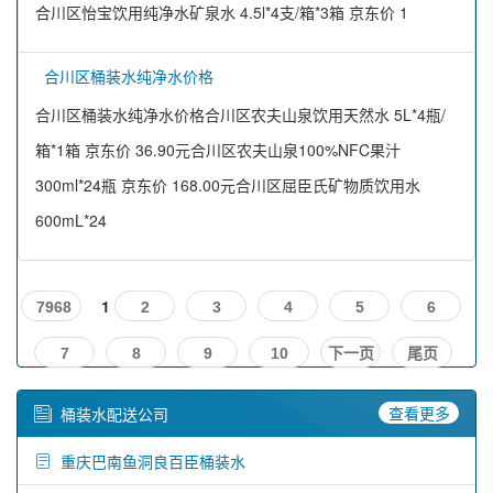
合川区怡宝饮用纯净水矿泉水 4.5l*4支/箱*3箱 京东价 1
合川区桶装水纯净水价格
合川区桶装水纯净水价格合川区农夫山泉饮用天然水 5L*4瓶/
箱*1箱 京东价 36.90元合川区农夫山泉100%NFC果汁
300ml*24瓶 京东价 168.00元合川区屈臣氏矿物质饮用水
600mL*24
1
7968
2
3
4
5
6
7
8
9
10
下一页
尾页
查看更多
桶装水配送公司
重庆巴南鱼洞良百臣桶装水