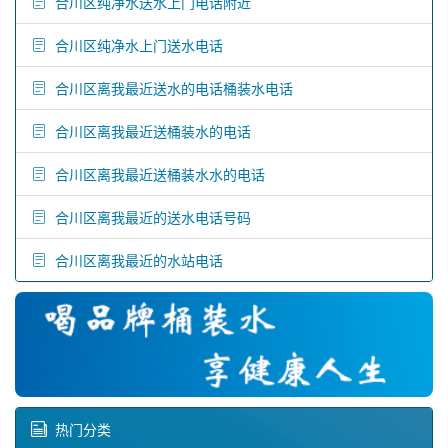
合川区纯净水送水上门电话附近
合川区纯净水上门送水电话
合川区离我最近送水的电话桶装水电话
合川区离我最近送桶装水的电话
合川区离我最近送桶装水水的电话
合川区离我最近的送水电话号码
合川区离我最近的水站电话
热门分类