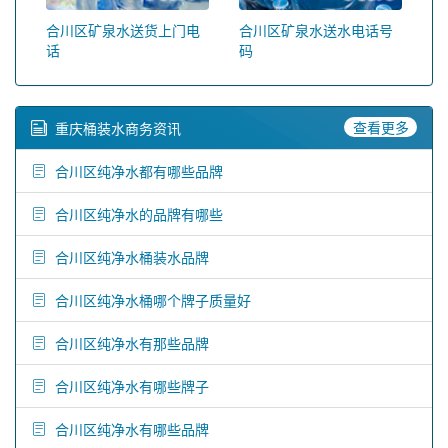
合川区矿泉水送货上门电
合川区矿泉水送水电话号
话
码
查看更多
重庆桶装水商务资讯
合川区纯净水都有哪些品牌
合川区纯净水的品牌有哪些
合川区纯净水桶装水品牌
合川区纯净水桶哪个牌子质量好
合川区纯净水有那些品牌
合川区纯净水有哪些牌子
合川区纯净水有哪些品牌