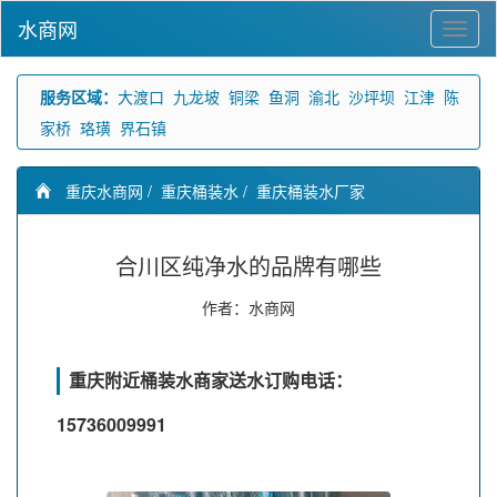
水商网
服务区域：
大渡口
九龙坡
铜梁
鱼洞
渝北
沙坪坝
江津
陈
家桥
珞璜
界石镇
重庆水商网
/
重庆桶装水
/
重庆桶装水厂家
合川区纯净水的品牌有哪些
作者：水商网
重庆附近桶装水商家送水订购电话：
15736009991