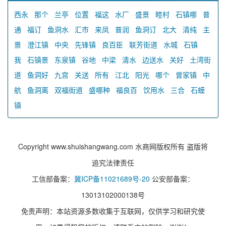
西永
那个
兰亭
位置
福这
水厂
盛景
睦村
石镇哪
普
通
福订
鱼洞水
汇市
来凤
普润
鱼洞订
北大
清纯
主
景
澄江镇
中央
先锋镇
良百臣
联芳街道
水城
石镇
我
石镇景
东泉镇
谷地
中梁
清水
边送水
关好
土湾街
道
鱼洞好
九宫
关送
所有
江北
阳光
哪个
曾家镇
中
航
鱼洞离
双福街道
盛哪种
福良百
饮用水
三合
石蟆
镇
Copyright www.shuishangwang.com 水商网版权所有 盗版将
追究法律责任
工信部备案：
冀ICP备11021689号-20
公安部备案：
13013102000138号
免责声明：本站资源多数收集于互联网，仅供学习和研究使