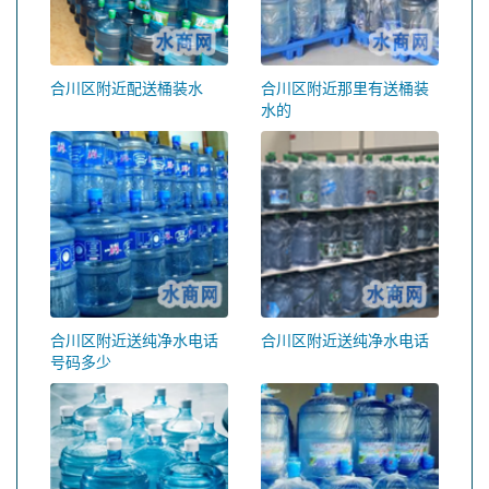
合川区附近配送桶装水
合川区附近那里有送桶装
水的
合川区附近送纯净水电话
合川区附近送纯净水电话
号码多少