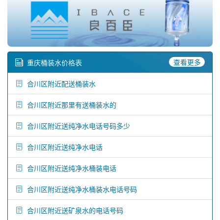
查看更多
重庆桶装水价格表
合川区附近配送桶装水
合川区附近那里有送桶装水的
合川区附近送纯净水电话号码多少
合川区附近送纯净水电话
合川区附近送纯净水桶装电话
合川区附近送纯净水桶装水电话号码
合川区附近送矿泉水的电话号码