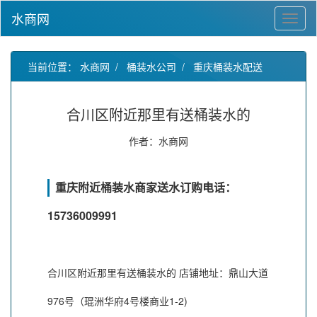
水商网
当前位置：
水商网
/
桶装水公司
/
重庆桶装水配送
合川区附近那里有送桶装水的
作者：水商网
重庆附近桶装水商家送水订购电话：
15736009991
合川区附近那里有送桶装水的 店铺地址：鼎山大道
976号（琨洲华府4号楼商业1-2)