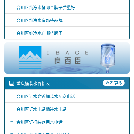
合川区纯净水桶哪个牌子质量好
合川区纯净水有那些品牌
合川区纯净水有哪些牌子
查看更多
重庆桶装水价格表
合川区订水附近桶装水配送电话
合川区订水电话桶装水电话
合川区订桶装饮用水电话