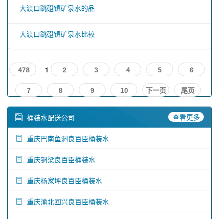
大渡口跳磴镇矿泉水的品
大渡口跳磴镇矿泉水比较
1
478
2
3
4
5
6
7
8
9
10
下一页
尾页
查看更多
桶装水配送公司
重庆巴南鱼洞良百臣桶装水
重庆铜梁良百臣桶装水
重庆杨家坪良百臣桶装水
重庆渝北回兴良百臣桶装水