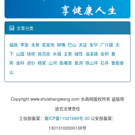
文章分类
福我
李家
关景
袁家岗
柳嘴
巴山
关这
安华
广兴镇
天
下
山国
钱呢
良百臣
水城
主景
碱性
油溪镇
金桥
春
晖
金科
进价
杨家
山河
鱼嘴景
鱼洞
铁山坪
石井
鲁能泰
山
Copyright www.shuishangwang.com 水商网版权所有 盗版将
追究法律责任
工信部备案：
冀ICP备11021689号-20
公安部备案：
13013102000138号