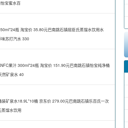
跳石镇怡宝蜜水百
l*24瓶 淘宝价 35.80元巴南跳石镇屈臣氏蒸馏水饮用水
草味苏打汽水 330
果汁 300ml*24瓶 淘宝价 151.90元巴南跳石镇怡宝纯净桶
天然矿泉水 40
矿泉水18.9L*10桶 京东价 279.00元巴南跳石镇乐百氏一次
臣氏蒸馏水饮用