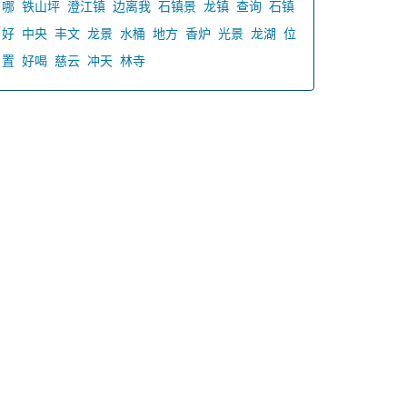
哪
铁山坪
澄江镇
边离我
石镇景
龙镇
查询
石镇
好
中央
丰文
龙景
水桶
地方
香炉
光景
龙湖
位
置
好喝
慈云
冲天
林寺