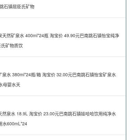
元巴南跳石镇屈臣氏矿物
泉水 400ml*24瓶 淘宝价 49.90元巴南跳石镇怡宝纯净
屈臣氏矿物质饮
380ml*24瓶/箱 淘宝价 32.00元巴南跳石镇怡宝矿泉水
儿水母婴水天
水 18.9L 淘宝价 23.00元巴南跳石镇娃哈哈饮用纯净水
水600mL*24