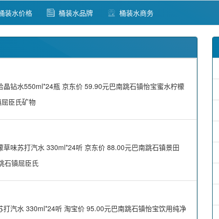
桶装水价格
桶装水品牌
桶装水商务
550ml*24瓶 京东价 59.90元巴南跳石镇怡宝蜜水柠檬
石镇屈臣氏矿物
打汽水 330ml*24听 京东价 88.00元巴南跳石镇景田
巴南跳石镇屈臣氏
 330ml*24听 淘宝价 95.00元巴南跳石镇怡宝饮用纯净