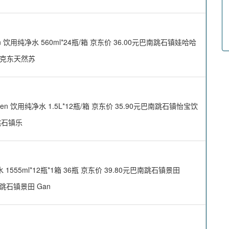
用纯净水 560ml*24瓶/箱 京东价 36.00元巴南跳石镇娃哈哈
百氏克东天然苏
饮用纯净水 1.5L*12瓶/箱 京东价 35.90元巴南跳石镇怡宝饮
南跳石镇乐
5ml*12瓶*1箱 36瓶 京东价 39.80元巴南跳石镇景田
巴南跳石镇景田 Gan