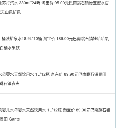
水 330ml*24听 淘宝价 95.00元巴南跳石镇怡宝蜜水百
镇农夫山泉矿泉
装矿泉水18.9L*10桶 淘宝价 189.00元巴南跳石镇娃哈哈氧
蜜水白柚水果饮
水天然饮用水 1L*12瓶 京东价 89.90元巴南跳石镇景田
巴南跳石镇农夫
水母婴水天然饮用水 1L*12瓶 淘宝价 89.90元巴南跳石镇
田 Gante