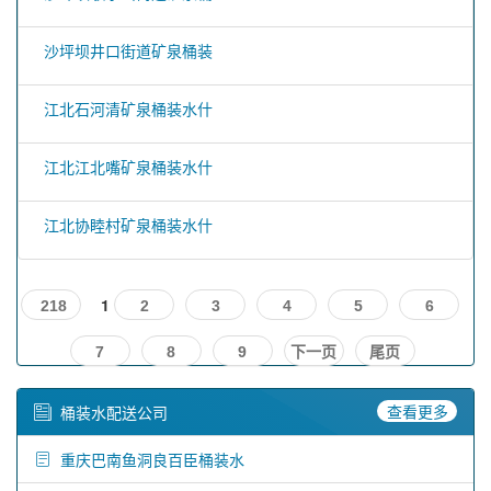
沙坪坝井口街道矿泉桶装
江北石河清矿泉桶装水什
江北江北嘴矿泉桶装水什
江北协睦村矿泉桶装水什
1
218
2
3
4
5
6
7
8
9
下一页
尾页
查看更多
桶装水配送公司
重庆巴南鱼洞良百臣桶装水