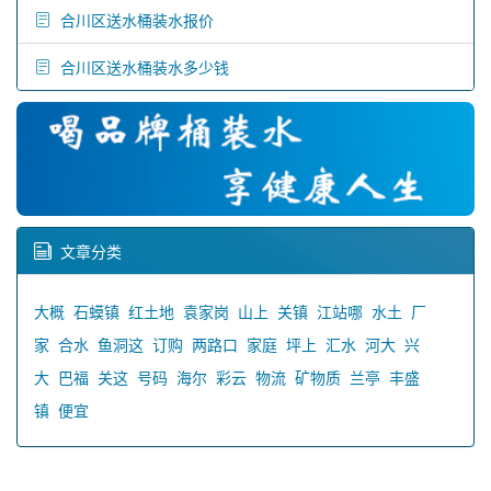
合川区送水桶装水报价
合川区送水桶装水多少钱
文章分类
大概
石蟆镇
红土地
袁家岗
山上
关镇
江站哪
水土
厂
家
合水
鱼洞这
订购
两路口
家庭
坪上
汇水
河大
兴
大
巴福
关这
号码
海尔
彩云
物流
矿物质
兰亭
丰盛
镇
便宜