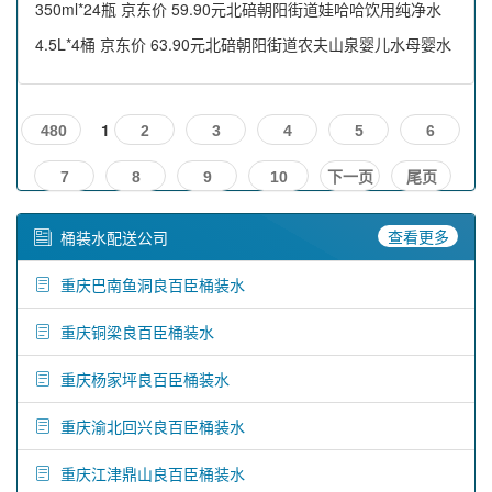
350ml*24瓶 京东价 59.90元北碚朝阳街道娃哈哈饮用纯净水
4.5L*4桶 京东价 63.90元北碚朝阳街道农夫山泉婴儿水母婴水
1
480
2
3
4
5
6
7
8
9
10
下一页
尾页
查看更多
桶装水配送公司
重庆巴南鱼洞良百臣桶装水
重庆铜梁良百臣桶装水
重庆杨家坪良百臣桶装水
重庆渝北回兴良百臣桶装水
重庆江津鼎山良百臣桶装水