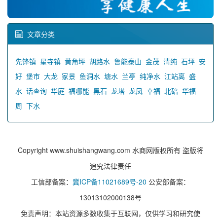
文章分类
先锋镇
星寺镇
黄角坪
胡路水
鲁能泰山
金茂
清纯
石坪
安
好
堡市
大龙
家景
鱼洞水
塘水
兰亭
纯净水
江站离
盛
水
话查询
华庭
福哪能
黑石
龙塔
龙凤
幸福
北碚
华福
周
下水
Copyright www.shuishangwang.com 水商网版权所有 盗版将
追究法律责任
工信部备案：
冀ICP备11021689号-20
公安部备案：
13013102000138号
免责声明：本站资源多数收集于互联网，仅供学习和研究使