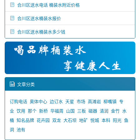
合川区送水电话 桶装水附近价格
合川区送水桶装水报价
合川区送水桶装水多少钱
文章分类
订购电话
奥体中心
边订水
天星
市场
高滩岩
柳嘴镇
专
业
饮用
那个
新桥
华福周
山国
三板
磁器
清润
金竹
水
桶
知名品牌
花卉园
双龙
大石坝
地矿
悦城
本科
阳光
鱼
洞
池有