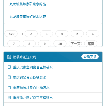
九龙坡美每家矿泉水的品
九龙坡美每家矿泉水比较
1
479
2
3
4
5
6
7
8
9
10
下一页
尾页
查看更多
桶装水配送公司
重庆巴南鱼洞良百臣桶装水
重庆铜梁良百臣桶装水
重庆杨家坪良百臣桶装水
重庆渝北回兴良百臣桶装水