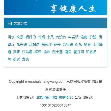
文章分类
清水
文景
福好的
龙镇
来凤
有没有
华岩镇
渝南
价钱
胡
路润
永兴镇
江站送
陈家坪
花卉
含谷镇
西永
栖景
土湾街
道
真正
江站哪
枢纽
渝州
烈士墓
南鱼
花卉园
知名品
牌
盛送
龙头
Copyright www.shuishangwang.com 水商网版权所有 盗版将
追究法律责任
工信部备案：
冀ICP备11021689号-20
公安部备案：
13013102000138号