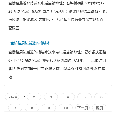
金桥路最近水站送水电话店铺地址：石坪桥横街 2号附6号1-
28 配送区域：杨家坪周边 店铺地址：铜梁区凤德二路42号 配
送区域：铜梁城区 店铺地址：八桥镇半岛逸景农贸市场对面
配送区
金桥路周边最近的桶装水
金桥路周边最近的桶装水送水点电话店铺地址：复盛镇庆福路
6号附4号 配送区域：复盛和庆家园周边 店铺地址：江北 洋河
北路 洋河花市9号门市 配送区域：观音桥 红旗河沟周边 店铺
地
1
2424
2
3
4
5
6
7
8
9
10
下一页
尾页