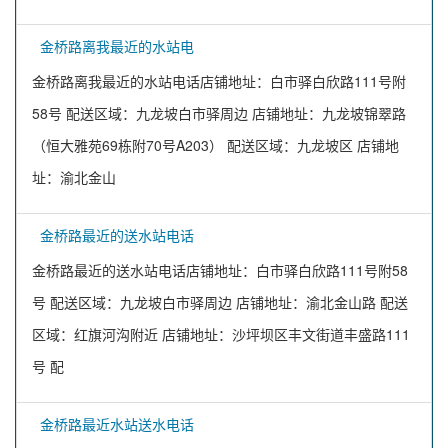
金桥路离我最近的水站电
金桥路离我最近的水站电话店铺地址：白市驿白欣路111号附
58号 配送区域：九龙坡白市驿周边 店铺地址：九龙坡锦翠路
（恒大雅苑69栋附70号A203） 配送区域：九龙坡区 店铺地
址：渝北金山
金桥路最近的送水站电话
金桥路最近的送水站电话店铺地址：白市驿白欣路111号附58
号 配送区域：九龙坡白市驿周边 店铺地址：渝北金山路 配送
区域：红旗河沟附近 店铺地址：沙坪坝区丰文街道丰盛路111
号 配
金桥路最近水站送水电话