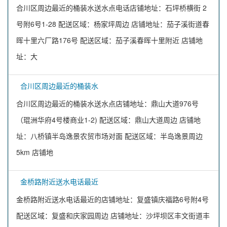
合川区周边最近的桶装水送水点电话店铺地址：石坪桥横街 2
号附6号1-28 配送区域：杨家坪周边 店铺地址：茄子溪街道春
晖十里六厂路176号 配送区域：茄子溪春晖十里附近 店铺地
址：大
合川区周边最近的桶装水
合川区周边最近的桶装水送水点店铺地址：鼎山大道976号
（琨洲华府4号楼商业1-2) 配送区域：鼎山大道周边 店铺地
址：八桥镇半岛逸景农贸市场对面 配送区域：半岛逸景周边
5km 店铺地
金桥路附近送水电话最近
金桥路附近送水电话最近的店铺地址：复盛镇庆福路6号附4号
配送区域：复盛和庆家园周边 店铺地址：沙坪坝区丰文街道丰