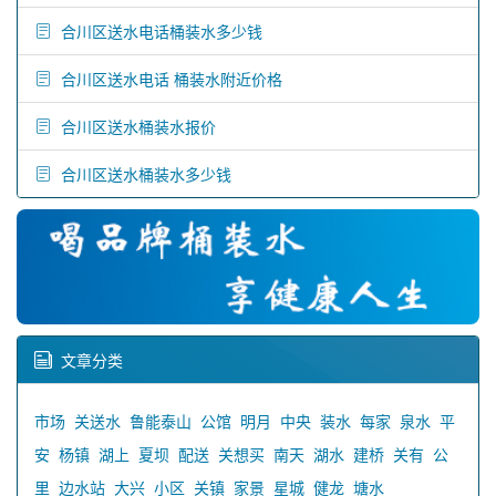
合川区送水电话桶装水多少钱
合川区送水电话 桶装水附近价格
合川区送水桶装水报价
合川区送水桶装水多少钱
文章分类
市场
关送水
鲁能泰山
公馆
明月
中央
装水
每家
泉水
平
安
杨镇
湖上
夏坝
配送
关想买
南天
湖水
建桥
关有
公
里
边水站
大兴
小区
关镇
家景
星城
健龙
塘水