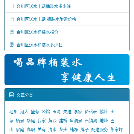
合川区送水电话桶装水多少钱
合川区送水电话 桶装水附近价格
合川区送水桶装水报价
合川区送水桶装水多少钱
文章分类
地那
河大
盛有
公馆
玉清
关送
李家
价格表
鹅岭
头
塘
栖景
华庭
我家
黄沙
建桥
鱼洞景
石镇离
地址
巴
山
家庭
高职
关有
清水
龙头
纯净
牌子
配送服务
陈家坪