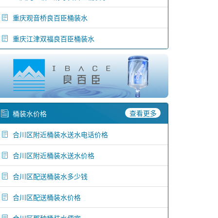
重庆观音桥良百臣桶装水
重庆江津双福良百臣桶装水
查看更多
桶装水价格
合川区附近桶装水送水电话价格
合川区附近桶装水送水价格
合川区配送桶装水多少钱
合川区配送桶装水价格