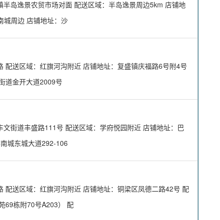
半岛逸景农贸市场对面 配送区域：半岛逸景周边5km 店铺地
华南城周边 店铺地址：沙
 配送区域：红旗河沟附近 店铺地址：复盛镇庆福路6号附4号
道金开大道2009号
文街道丰盛路111号 配送区域：学府悦园附近 店铺地址：巴
城东城大道292-106
 配送区域：红旗河沟附近 店铺地址：铜梁区凤德二路42号 配
9栋附70号A203） 配