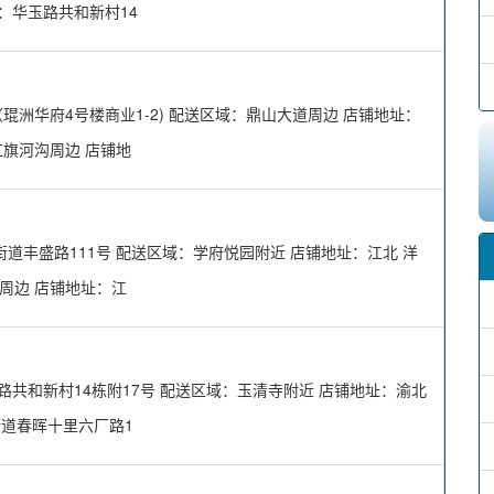
：华玉路共和新村14
琨洲华府4号楼商业1-2) 配送区域：鼎山大道周边 店铺地址：
红旗河沟周边 店铺地
丰盛路111号 配送区域：学府悦园附近 店铺地址：江北 洋
沟周边 店铺地址：江
共和新村14栋附17号 配送区域：玉清寺附近 店铺地址：渝北
街道春晖十里六厂路1