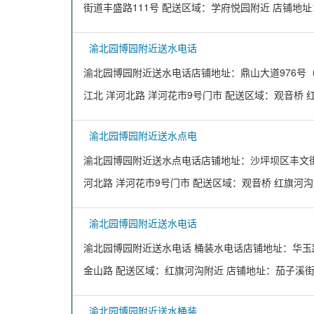
街道丰盛路111号 配送区域：学府悦园附近 店铺地址
渝北园博园附近送水电话
渝北园博园附近送水电话店铺地址：鼎山大道976号（
江北 洋河北路 洋河花市9号门市 配送区域：观音桥 
渝北园博园附近送水点电
渝北园博园附近送水点电话店铺地址：沙坪坝区丰文街道
河北路 洋河花市9号门市 配送区域：观音桥 红旗河
渝北园博园附近送水电话
渝北园博园附近送水电话 桶装水电话店铺地址：华玉路
金山路 配送区域：红旗河沟附近 店铺地址：茄子溪
渝北园博园附近送水桶装