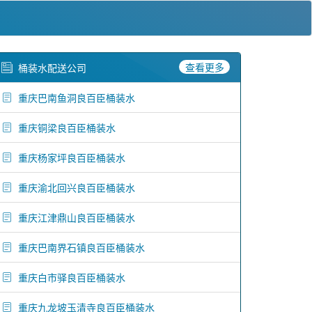
查看更多
桶装水配送公司
重庆巴南鱼洞良百臣桶装水
重庆铜梁良百臣桶装水
重庆杨家坪良百臣桶装水
重庆渝北回兴良百臣桶装水
重庆江津鼎山良百臣桶装水
重庆巴南界石镇良百臣桶装水
重庆白市驿良百臣桶装水
重庆九龙坡玉清寺良百臣桶装水