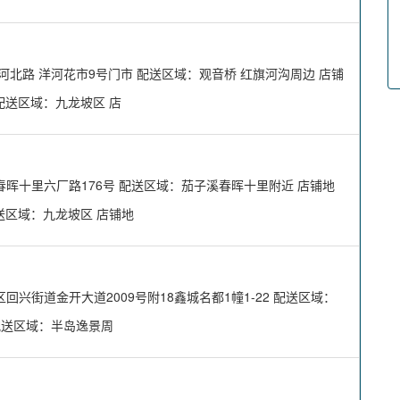
北路 洋河花市9号门市 配送区域：观音桥 红旗河沟周边 店铺
 配送区域：九龙坡区 店
晖十里六厂路176号 配送区域：茄子溪春晖十里附近 店铺地
配送区域：九龙坡区 店铺地
街道金开大道2009号附18鑫城名都1幢1-22 配送区域：
配送区域：半岛逸景周