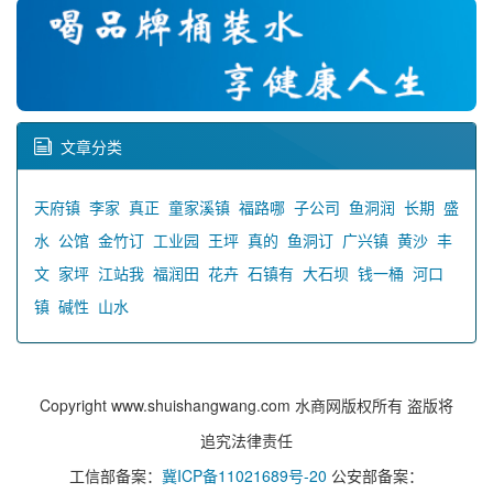
文章分类
天府镇
李家
真正
童家溪镇
福路哪
子公司
鱼洞润
长期
盛
水
公馆
金竹订
工业园
王坪
真的
鱼洞订
广兴镇
黄沙
丰
文
家坪
江站我
福润田
花卉
石镇有
大石坝
钱一桶
河口
镇
碱性
山水
Copyright www.shuishangwang.com 水商网版权所有 盗版将
追究法律责任
工信部备案：
冀ICP备11021689号-20
公安部备案：