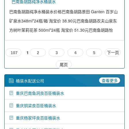
巴南鱼胡路纯净水桶装水
巴南鱼胡路纯净水桶装水价格巴南鱼胡路景田 Ganten 百岁山
矿泉水348ml*24瓶/箱 淘宝价 38.90元巴南鱼胡路农夫山泉东
方树叶茉莉花茶 500ml*24瓶 淘宝价 51.30元巴南鱼胡路怡
1
107
2
3
4
5
下一页
尾页
查看更多
桶装水配送公司
重庆巴南鱼洞良百臣桶装水
重庆铜梁良百臣桶装水
重庆杨家坪良百臣桶装水